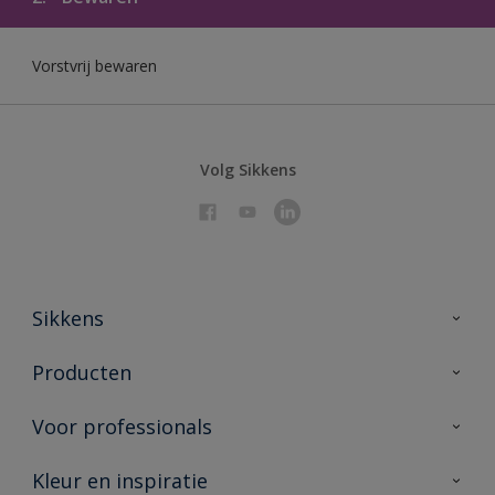
Vorstvrij bewaren
Volg Sikkens
Sikkens
Over Sikkens
Producten
AkzoNobel 🔗
Producten voor binnen
Voor professionals
Duurzaamheid
Producten voor buiten
Veelgestelde vragen
Sikkens Partners 🔗
Kleur en inspiratie
Vind je verkooppunt