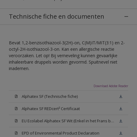
Technische fiche en documenten
Bevat 1,2-benzisothiazool-3(2H)-on, C(M)IT/MIT(3:1) en 2-
octyl-2H-isothiazool-3-on. Kan een allergische reactie
veroorzaken. Let op! Bij verneveling kunnen gevaarlijke
inhaleerbare druppels worden gevormd. Spuitnevel niet
inademen.
Download Adobe Reader
Alphatex SF (Technische fiche)
Alphatex SF REDcert² Certificaat
EU Ecolabel Alphatex SF Wit (Enkel in het Frans beschikbaar)
EPD of Environmental Product Declaration