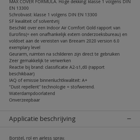
MAX COVER FORMULA. Hoge dekking: klasse 1 volgens DIN
EN 13300
Schrobvast: klasse 1 volgens DIN EN 13300
SF kwaliteit of solventvrij
Beschikt over een Indoor Air Comfort Gold rapport van
Eurofins(= een onafhankelijk extern onderzoeksbureau) en
voldoet aan de vereisten van Breeam 2020 version 6.0
exemplary level
Geurarm, ruimten na schilderen zijn direct te gebruiken
Zeer gemakkelijk te verwerken
Reactie bij brand: classificatie A2-s1,d0 (rapport
beschikbaar)
IAQ of emissie binnenluchtkwaliteit: A+
“Dust repellent” technologie = stofwerend.
Waterdampdoorlatend
Onverzeepbaar
Applicatie beschrijving
Borstel, rol en airless spray.