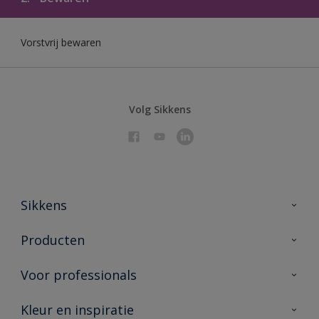
Vorstvrij bewaren
Volg Sikkens
Sikkens
Over Sikkens
Producten
AkzoNobel 🔗
Producten voor binnen
Voor professionals
Duurzaamheid
Producten voor buiten
Veelgestelde vragen
Sikkens Partners 🔗
Kleur en inspiratie
Vind je verkooppunt