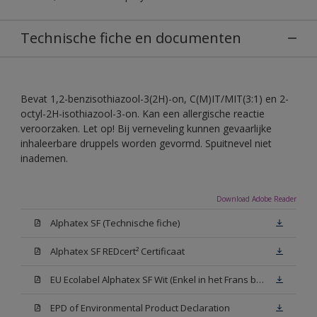
Technische fiche en documenten
Bevat 1,2-benzisothiazool-3(2H)-on, C(M)IT/MIT(3:1) en 2-
octyl-2H-isothiazool-3-on. Kan een allergische reactie
veroorzaken. Let op! Bij verneveling kunnen gevaarlijke
inhaleerbare druppels worden gevormd. Spuitnevel niet
inademen.
Download Adobe Reader
Alphatex SF (Technische fiche)
Alphatex SF REDcert² Certificaat
EU Ecolabel Alphatex SF Wit (Enkel in het Frans beschikbaar)
EPD of Environmental Product Declaration