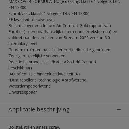
MAX COVER FORMULA. Hoge dekking: klasse 1 volgens DIN
EN 13300
Schrobvast: klasse 1 volgens DIN EN 13300
SF kwaliteit of solventvrij
Beschikt over een Indoor Air Comfort Gold rapport van
Eurofins(= een onafhankelijk extern onderzoeksbureau) en
voldoet aan de vereisten van Breeam 2020 version 6.0
exemplary level
Geurarm, ruimten na schilderen zijn direct te gebruiken
Zeer gemakkelijk te verwerken
Reactie bij brand: classificatie A2-s1,d0 (rapport
beschikbaar)
IAQ of emissie binnenluchtkwaliteit: A+
“Dust repellent” technologie = stofwerend.
Waterdampdoorlatend
Onverzeepbaar
Applicatie beschrijving
Borstel, rol en airless spray.