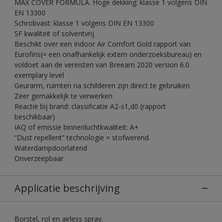
MAX COVER FORMULA. Hoge dekking: klasse 1 volgens DIN
EN 13300
Schrobvast: klasse 1 volgens DIN EN 13300
SF kwaliteit of solventvrij
Beschikt over een Indoor Air Comfort Gold rapport van
Eurofins(= een onafhankelijk extern onderzoeksbureau) en
voldoet aan de vereisten van Breeam 2020 version 6.0
exemplary level
Geurarm, ruimten na schilderen zijn direct te gebruiken
Zeer gemakkelijk te verwerken
Reactie bij brand: classificatie A2-s1,d0 (rapport
beschikbaar)
IAQ of emissie binnenluchtkwaliteit: A+
“Dust repellent” technologie = stofwerend.
Waterdampdoorlatend
Onverzeepbaar
Applicatie beschrijving
Borstel, rol en airless spray.