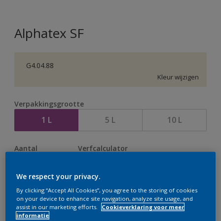
Alphatex SF
G4.04.88
Kleur wijzigen
Verpakkingsgrootte
1 L
5 L
10 L
Aantal
Verfcalculator
Bereken
We respect your privacy.
By clicking “Accept All Cookies”, you agree to the storing of cookies
on your device to enhance site navigation, analyze site usage, and
Op dit moment is het niet mogelijk dit product online
assist in our marketing efforts.
Cookieverklaring voor meer
te bestellen. Bezoek je dichtstbijzijnde winkel of klik op
informatie