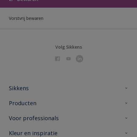
Vorstvrij bewaren
Volg Sikkens
Sikkens
Over Sikkens
Producten
AkzoNobel 🔗
Producten voor binnen
Voor professionals
Duurzaamheid
Producten voor buiten
Veelgestelde vragen
Sikkens Partners 🔗
Kleur en inspiratie
Vind je verkooppunt