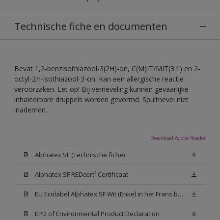
Technische fiche en documenten
Bevat 1,2-benzisothiazool-3(2H)-on, C(M)IT/MIT(3:1) en 2-
octyl-2H-isothiazool-3-on. Kan een allergische reactie
veroorzaken. Let op! Bij verneveling kunnen gevaarlijke
inhaleerbare druppels worden gevormd. Spuitnevel niet
inademen.
Download Adobe Reader
Alphatex SF (Technische fiche)
Alphatex SF REDcert² Certificaat
EU Ecolabel Alphatex SF Wit (Enkel in het Frans beschikbaar)
EPD of Environmental Product Declaration