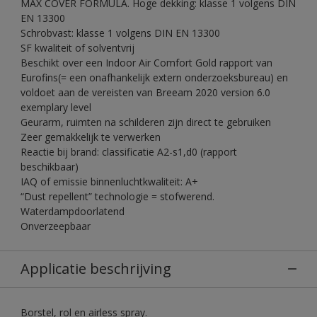
MAX COVER FORMULA. Hoge dekking: klasse 1 volgens DIN
EN 13300
Schrobvast: klasse 1 volgens DIN EN 13300
SF kwaliteit of solventvrij
Beschikt over een Indoor Air Comfort Gold rapport van
Eurofins(= een onafhankelijk extern onderzoeksbureau) en
voldoet aan de vereisten van Breeam 2020 version 6.0
exemplary level
Geurarm, ruimten na schilderen zijn direct te gebruiken
Zeer gemakkelijk te verwerken
Reactie bij brand: classificatie A2-s1,d0 (rapport
beschikbaar)
IAQ of emissie binnenluchtkwaliteit: A+
“Dust repellent” technologie = stofwerend.
Waterdampdoorlatend
Onverzeepbaar
Applicatie beschrijving
Borstel, rol en airless spray.