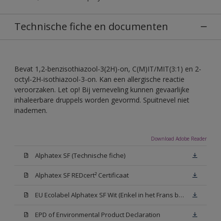
Technische fiche en documenten
Bevat 1,2-benzisothiazool-3(2H)-on, C(M)IT/MIT(3:1) en 2-
octyl-2H-isothiazool-3-on. Kan een allergische reactie
veroorzaken. Let op! Bij verneveling kunnen gevaarlijke
inhaleerbare druppels worden gevormd. Spuitnevel niet
inademen.
Download Adobe Reader
Alphatex SF (Technische fiche)
Alphatex SF REDcert² Certificaat
EU Ecolabel Alphatex SF Wit (Enkel in het Frans beschikbaar)
EPD of Environmental Product Declaration