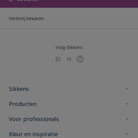
Vorstvrij bewaren
Volg Sikkens
Sikkens
Over Sikkens
Producten
AkzoNobel 🔗
Producten voor binnen
Voor professionals
Duurzaamheid
Producten voor buiten
Veelgestelde vragen
Sikkens Partners 🔗
Kleur en inspiratie
Vind je verkooppunt