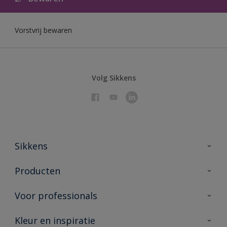
Vorstvrij bewaren
Volg Sikkens
Sikkens
Over Sikkens
Producten
AkzoNobel 🔗
Producten voor binnen
Voor professionals
Duurzaamheid
Producten voor buiten
Veelgestelde vragen
Sikkens Partners 🔗
Kleur en inspiratie
Vind je verkooppunt