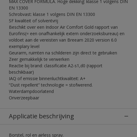
MAX COVER FORMULA. Hoge dekking: klasse 1 volgens DIN
EN 13300
Schrobvast: klasse 1 volgens DIN EN 13300
SF kwaliteit of solventvrij
Beschikt over een Indoor Air Comfort Gold rapport van
Eurofins(= een onafhankelijk extern onderzoeksbureau) en
voldoet aan de vereisten van Breeam 2020 version 6.0
exemplary level
Geurarm, ruimten na schilderen zijn direct te gebruiken
Zeer gemakkelijk te verwerken
Reactie bij brand: classificatie A2-s1,d0 (rapport
beschikbaar)
IAQ of emissie binnenluchtkwaliteit: A+
“Dust repellent” technologie = stofwerend.
Waterdampdoorlatend
Onverzeepbaar
Applicatie beschrijving
Borstel, rol en airless spray.