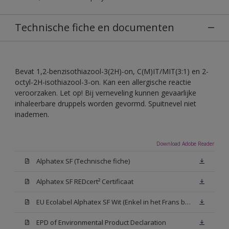
Technische fiche en documenten
Bevat 1,2-benzisothiazool-3(2H)-on, C(M)IT/MIT(3:1) en 2-
octyl-2H-isothiazool-3-on. Kan een allergische reactie
veroorzaken. Let op! Bij verneveling kunnen gevaarlijke
inhaleerbare druppels worden gevormd. Spuitnevel niet
inademen.
Download Adobe Reader
Alphatex SF (Technische fiche)
Alphatex SF REDcert² Certificaat
EU Ecolabel Alphatex SF Wit (Enkel in het Frans beschikbaar)
EPD of Environmental Product Declaration