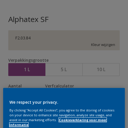
Alphatex SF
F2.03.84
Kleur wijzigen
Verpakkingsgrootte
1 L
5 L
10 L
Aantal
Verfcalculator
Bereken
We respect your privacy.
By clicking “Accept All Cookies”, you agree to the storing of cookies
on your device to enhance site navigation, analyze site usage, and
Op dit moment is het niet mogelijk dit product online
assist in our marketing efforts.
Cookieverklaring voor meer
te bestellen. Bezoek je dichtstbijzijnde winkel of klik op
informatie