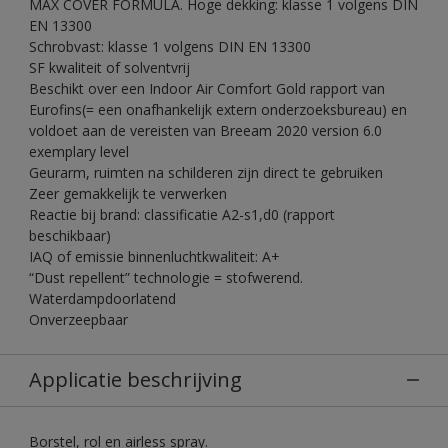
MAX COVER FORMULA. Hoge dekking: klasse 1 volgens DIN
EN 13300
Schrobvast: klasse 1 volgens DIN EN 13300
SF kwaliteit of solventvrij
Beschikt over een Indoor Air Comfort Gold rapport van
Eurofins(= een onafhankelijk extern onderzoeksbureau) en
voldoet aan de vereisten van Breeam 2020 version 6.0
exemplary level
Geurarm, ruimten na schilderen zijn direct te gebruiken
Zeer gemakkelijk te verwerken
Reactie bij brand: classificatie A2-s1,d0 (rapport
beschikbaar)
IAQ of emissie binnenluchtkwaliteit: A+
“Dust repellent” technologie = stofwerend.
Waterdampdoorlatend
Onverzeepbaar
Applicatie beschrijving
Borstel, rol en airless spray.