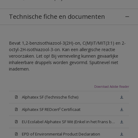
Technische fiche en documenten
Bevat 1,2-benzisothiazool-3(2H)-on, C(M)IT/MIT(3:1) en 2-
octyl-2H-isothiazool-3-on. Kan een allergische reactie
veroorzaken. Let op! Bij verneveling kunnen gevaarlijke
inhaleerbare druppels worden gevormd. Spuitnevel niet
inademen.
Download Adobe Reader
Alphatex SF (Technische fiche)
Alphatex SF REDcert² Certificaat
EU Ecolabel Alphatex SF Wit (Enkel in het Frans beschikbaar)
EPD of Environmental Product Declaration