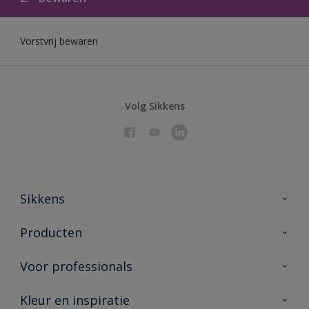
Vorstvrij bewaren
Volg Sikkens
Sikkens
Over Sikkens
Producten
AkzoNobel 🔗
Producten voor binnen
Voor professionals
Duurzaamheid
Producten voor buiten
Veelgestelde vragen
Sikkens Partners 🔗
Kleur en inspiratie
Vind je verkooppunt