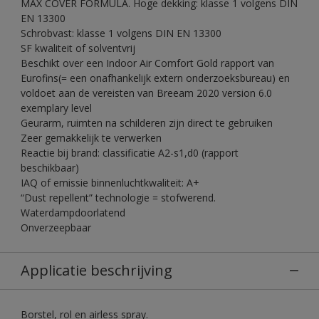
MAX COVER FORMULA. Hoge dekking: klasse 1 volgens DIN
EN 13300
Schrobvast: klasse 1 volgens DIN EN 13300
SF kwaliteit of solventvrij
Beschikt over een Indoor Air Comfort Gold rapport van
Eurofins(= een onafhankelijk extern onderzoeksbureau) en
voldoet aan de vereisten van Breeam 2020 version 6.0
exemplary level
Geurarm, ruimten na schilderen zijn direct te gebruiken
Zeer gemakkelijk te verwerken
Reactie bij brand: classificatie A2-s1,d0 (rapport
beschikbaar)
IAQ of emissie binnenluchtkwaliteit: A+
“Dust repellent” technologie = stofwerend.
Waterdampdoorlatend
Onverzeepbaar
Applicatie beschrijving
Borstel, rol en airless spray.