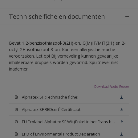
Technische fiche en documenten
Bevat 1,2-benzisothiazool-3(2H)-on, C(M)IT/MIT(3:1) en 2-
octyl-2H-isothiazool-3-on. Kan een allergische reactie
veroorzaken. Let op! Bij verneveling kunnen gevaarlijke
inhaleerbare druppels worden gevormd. Spuitnevel niet
inademen.
Download Adobe Reader
Alphatex SF (Technische fiche)
Alphatex SF REDcert² Certificaat
EU Ecolabel Alphatex SF Wit (Enkel in het Frans beschikbaar)
EPD of Environmental Product Declaration