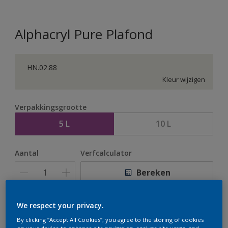
Alphacryl Pure Plafond
HN.02.88
Kleur wijzigen
Verpakkingsgrootte
5 L
10 L
Aantal
Verfcalculator
Bereken
We respect your privacy.
Op dit moment is het niet mogelijk dit product online
te bestellen. Bezoek je dichtstbijzijnde winkel of klik op
By clicking “Accept All Cookies”, you agree to the storing of cookies