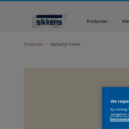
Producten
Kl
Producten
Alphacryl Primer
We respe
By clicking
navigation, 
informati