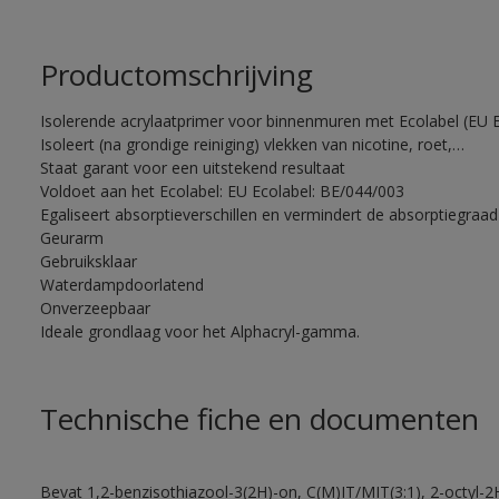
Productomschrijving
Isolerende acrylaatprimer voor binnenmuren met Ecolabel (EU Ec
Isoleert (na grondige reiniging) vlekken van nicotine, roet,…
Staat garant voor een uitstekend resultaat
Voldoet aan het Ecolabel: EU Ecolabel: BE/044/003
Egaliseert absorptieverschillen en vermindert de absorptiegra
Geurarm
Gebruiksklaar
Waterdampdoorlatend
Onverzeepbaar
Ideale grondlaag voor het Alphacryl-gamma.
Technische fiche en documenten
Bevat 1,2-benzisothiazool-3(2H)-on, C(M)IT/MIT(3:1), 2-octyl-2