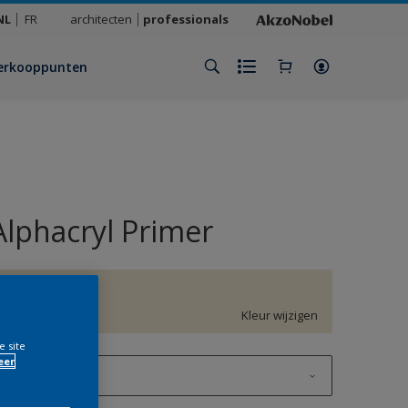
NL
FR
architecten
professionals
erkooppunten
Alphacryl Primer
F6.06.86
Kleur wijzigen
e site
eer
1 L