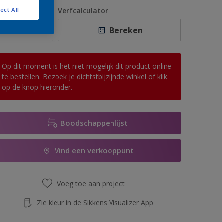
1 L
antal
Verfcalculator
ect All
2,5 L
Bereken
5 L
10 L
Op dit moment is het niet mogelijk dit product online
te bestellen. Bezoek je dichtstbijzijnde winkel of klik
op de knop hieronder.
Boodschappenlijst
Vind een verkooppunt
Voeg toe aan project
Zie kleur in de Sikkens Visualizer App