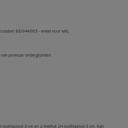
olabel: BE/044/003 - enkel voor wit).
ad van poreuze ondergronden
H-isothiazool-3-on en 2-methyl-2H-isothiazool-3-on. Kan