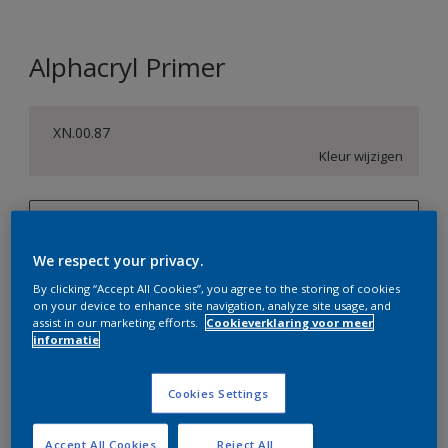
Alphacryl Primer
XN.00.87
Kleur wijzigen
1 L
We respect your privacy.
1 L
Aantal
Verfcalculator
By clicking “Accept All Cookies”, you agree to the storing of cookies
2,5 L
on your device to enhance site navigation, analyze site usage, and
Bereken
assist in our marketing efforts.
Cookieverklaring voor meer
5 L
informatie
10 L
Op dit moment is het niet mogelijk dit product online
Cookies Settings
te bestellen. Bezoek je dichtstbijzijnde winkel of klik op
de knop hieronder.
Accept All Cookies
Reject All