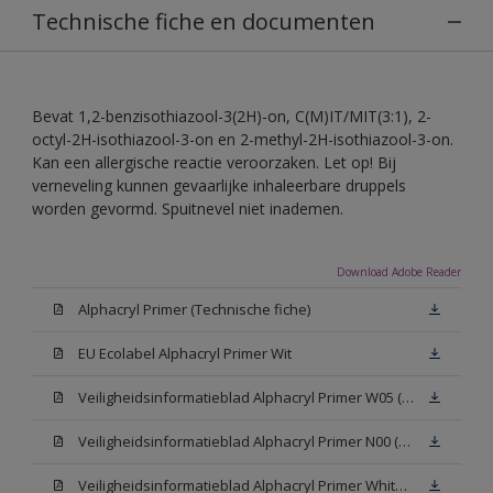
Technische fiche en documenten
Bevat 1,2-benzisothiazool-3(2H)-on, C(M)IT/MIT(3:1), 2-
octyl-2H-isothiazool-3-on en 2-methyl-2H-isothiazool-3-on.
Kan een allergische reactie veroorzaken. Let op! Bij
verneveling kunnen gevaarlijke inhaleerbare druppels
worden gevormd. Spuitnevel niet inademen.
Download Adobe Reader
Alphacryl Primer (Technische fiche)
EU Ecolabel Alphacryl Primer Wit
Veiligheidsinformatieblad Alphacryl Primer W05 (SDS)
Veiligheidsinformatieblad Alphacryl Primer N00 (SDS)
Veiligheidsinformatieblad Alphacryl Primer White (SDS)