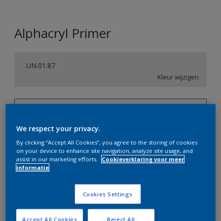
Alphacryl Primer
UN.01.87
Kleur wijzigen
1 L
We respect your privacy.
1 L
Aantal
Verfcalculator
By clicking “Accept All Cookies”, you agree to the storing of cookies
2,5 L
on your device to enhance site navigation, analyze site usage, and
Bereken
assist in our marketing efforts.
Cookieverklaring voor meer
5 L
informatie
10 L
Op dit moment is het niet mogelijk dit product online
Cookies Settings
te bestellen. Bezoek je dichtstbijzijnde winkel of klik op
de knop hieronder.
Accept All Cookies
Reject All