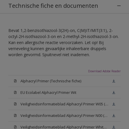
Technische fiche en documenten
Bevat 1,2-benzisothiazool-3(2H)-on, C(M)IT/MIT(3:1), 2-
octyl-2H-isothiazool-3-on en 2-methyl-2H-isothiazool-3-on.
Kan een allergische reactie veroorzaken. Let op! Bij
verneveling kunnen gevaarlijke inhaleerbare druppels
worden gevormd. Spuitnevel niet inademen.
Download Adobe Reader
Alphacryl Primer (Technische fiche)
EU Ecolabel Alphacryl Primer Wit
Veiligheidsinformatieblad Alphacryl Primer W05 (SDS)
Veiligheidsinformatieblad Alphacryl Primer N00 (SDS)
Veiligheidsinformatieblad Alphacryl Primer White (SDS)