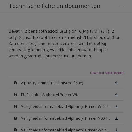
Technische fiche en documenten
Bevat 1,2-benzisothiazool-3(2H)-on, C(M)IT/MIT(3:1), 2-
octyl-2H-isothiazool-3-on en 2-methyl-2H-isothiazool-3-on.
Kan een allergische reactie veroorzaken. Let op! Bij
verneveling kunnen gevaarlijke inhaleerbare druppels
worden gevormd. Spuitnevel niet inademen.
Download Adobe Reader
Alphacryl Primer (Technische fiche)
EU Ecolabel Alphacryl Primer Wit
Veiligheidsinformatieblad Alphacryl Primer W05 (SDS)
Veiligheidsinformatieblad Alphacryl Primer N00 (SDS)
Veiligheidsinformatieblad Alphacryl Primer White (SDS)