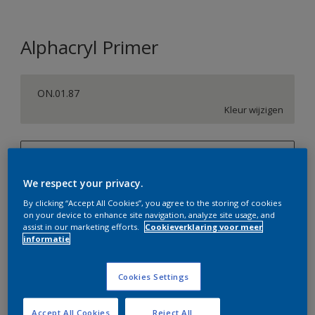
Alphacryl Primer
ON.01.87
Kleur wijzigen
1 L
We respect your privacy.
1 L
Aantal
Verfcalculator
By clicking “Accept All Cookies”, you agree to the storing of cookies
2,5 L
on your device to enhance site navigation, analyze site usage, and
Bereken
assist in our marketing efforts.
Cookieverklaring voor meer
5 L
informatie
10 L
Op dit moment is het niet mogelijk dit product online
Cookies Settings
te bestellen. Bezoek je dichtstbijzijnde winkel of klik op
de knop hieronder.
Accept All Cookies
Reject All