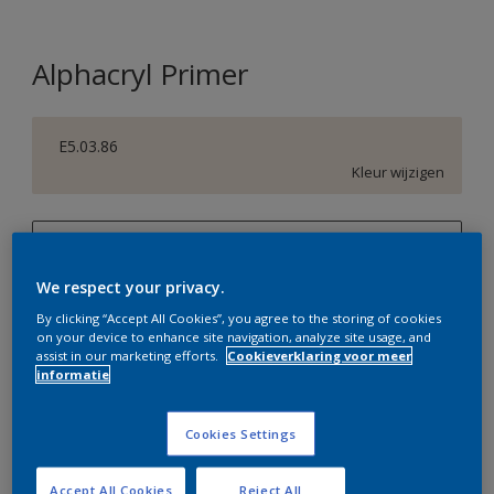
Alphacryl Primer
E5.03.86
Kleur wijzigen
1 L
We respect your privacy.
1 L
Aantal
Verfcalculator
By clicking “Accept All Cookies”, you agree to the storing of cookies
2,5 L
on your device to enhance site navigation, analyze site usage, and
Bereken
assist in our marketing efforts.
Cookieverklaring voor meer
5 L
informatie
10 L
Op dit moment is het niet mogelijk dit product online
Cookies Settings
te bestellen. Bezoek je dichtstbijzijnde winkel of klik op
de knop hieronder.
Accept All Cookies
Reject All