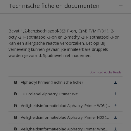
Technische fiche en documenten
Bevat 1,2-benzisothiazool-3(2H)-on, C(M)IT/MIT(3:1), 2-
octyl-2H-isothiazool-3-on en 2-methyl-2H-isothiazool-3-on.
Kan een allergische reactie veroorzaken. Let op! Bij
verneveling kunnen gevaarlijke inhaleerbare druppels
worden gevormd. Spuitnevel niet inademen.
Download Adobe Reader
Alphacryl Primer (Technische fiche)
EU Ecolabel Alphacryl Primer Wit
Veiligheidsinformatieblad Alphacryl Primer W05 (SDS)
Veiligheidsinformatieblad Alphacryl Primer N00 (SDS)
Veiligheidsinformatieblad Alphacryl Primer White (SDS)