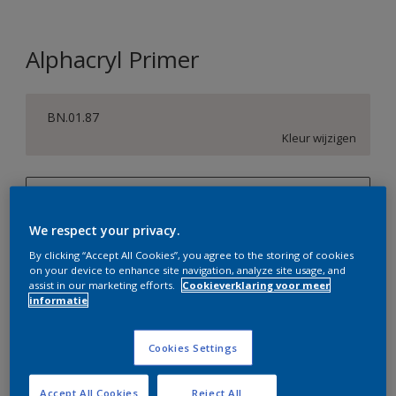
Alphacryl Primer
BN.01.87
Kleur wijzigen
1 L
We respect your privacy.
1 L
Aantal
Verfcalculator
By clicking “Accept All Cookies”, you agree to the storing of cookies
2,5 L
on your device to enhance site navigation, analyze site usage, and
Bereken
assist in our marketing efforts.
Cookieverklaring voor meer
5 L
informatie
10 L
Op dit moment is het niet mogelijk dit product online
Cookies Settings
te bestellen. Bezoek je dichtstbijzijnde winkel of klik op
de knop hieronder.
Accept All Cookies
Reject All