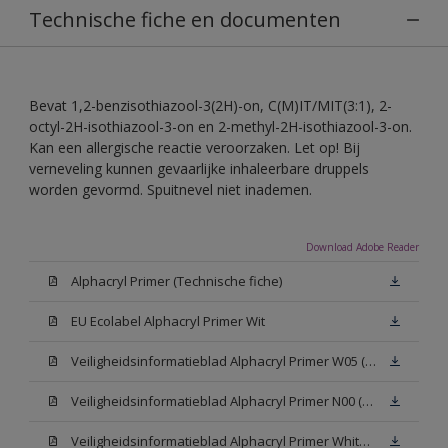
Technische fiche en documenten
Bevat 1,2-benzisothiazool-3(2H)-on, C(M)IT/MIT(3:1), 2-
octyl-2H-isothiazool-3-on en 2-methyl-2H-isothiazool-3-on.
Kan een allergische reactie veroorzaken. Let op! Bij
verneveling kunnen gevaarlijke inhaleerbare druppels
worden gevormd. Spuitnevel niet inademen.
Download Adobe Reader
Alphacryl Primer (Technische fiche)
EU Ecolabel Alphacryl Primer Wit
Veiligheidsinformatieblad Alphacryl Primer W05 (SDS)
Veiligheidsinformatieblad Alphacryl Primer N00 (SDS)
Veiligheidsinformatieblad Alphacryl Primer White (SDS)