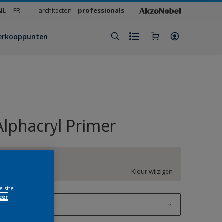
NL
FR
architecten
professionals
erkooppunten
Alphacryl Primer
AN.01.86
Kleur wijzigen
e site
eer
1 L