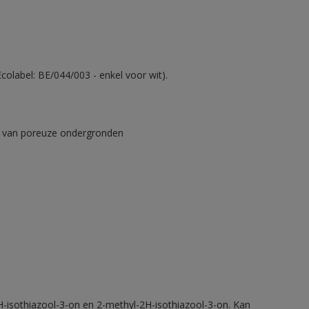
olabel: BE/044/003 - enkel voor wit).
ad van poreuze ondergronden
H-isothiazool-3-on en 2-methyl-2H-isothiazool-3-on. Kan