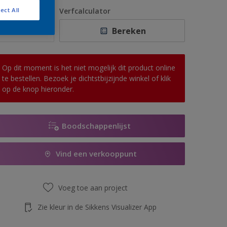
1 L
antal
Verfcalculator
ect All
2,5 L
Bereken
5 L
10 L
Op dit moment is het niet mogelijk dit product online
te bestellen. Bezoek je dichtstbijzijnde winkel of klik
op de knop hieronder.
Boodschappenlijst
Vind een verkooppunt
Voeg toe aan project
Zie kleur in de Sikkens Visualizer App