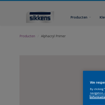
Producten
Kl
Producten
Alphacryl Primer
We respe
By clicking
navigation, 
informati