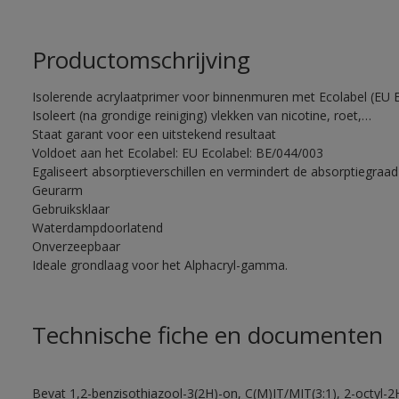
Productomschrijving
Isolerende acrylaatprimer voor binnenmuren met Ecolabel (EU Ec
Isoleert (na grondige reiniging) vlekken van nicotine, roet,…
Staat garant voor een uitstekend resultaat
Voldoet aan het Ecolabel: EU Ecolabel: BE/044/003
Egaliseert absorptieverschillen en vermindert de absorptiegra
Geurarm
Gebruiksklaar
Waterdampdoorlatend
Onverzeepbaar
Ideale grondlaag voor het Alphacryl-gamma.
Technische fiche en documenten
Bevat 1,2-benzisothiazool-3(2H)-on, C(M)IT/MIT(3:1), 2-octyl-2