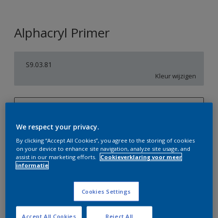
Alphacryl Primer
S9.03.81
Kleur wijzigen
1 L
We respect your privacy.
1 L
Aantal
Verfcalculator
By clicking “Accept All Cookies”, you agree to the storing of cookies
2,5 L
on your device to enhance site navigation, analyze site usage, and
Bereken
assist in our marketing efforts.
Cookieverklaring voor meer
5 L
informatie
10 L
Op dit moment is het niet mogelijk dit product online
Cookies Settings
te bestellen. Bezoek je dichtstbijzijnde winkel of klik op
de knop hieronder.
Accept All Cookies
Reject All