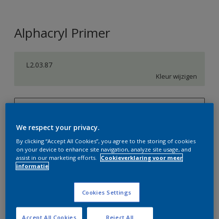
Alphacryl Primer
L2.03.87
Kleur wijzigen
1 L
We respect your privacy.
1 L
Aantal
Verfcalculator
By clicking “Accept All Cookies”, you agree to the storing of cookies
2,5 L
on your device to enhance site navigation, analyze site usage, and
Bereken
assist in our marketing efforts.
Cookieverklaring voor meer
5 L
informatie
10 L
Op dit moment is het niet mogelijk dit product online
Cookies Settings
te bestellen. Bezoek je dichtstbijzijnde winkel of klik op
de knop hieronder.
Accept All Cookies
Reject All