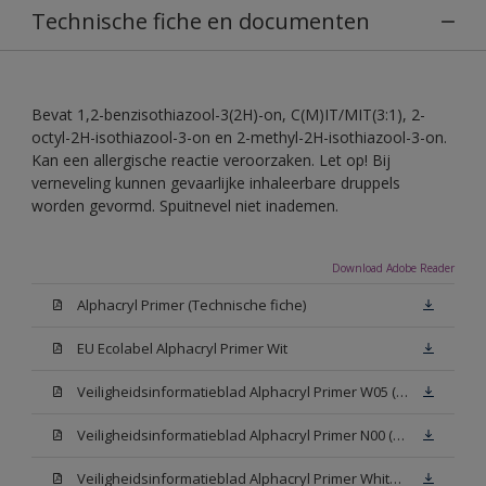
Technische fiche en documenten
Bevat 1,2-benzisothiazool-3(2H)-on, C(M)IT/MIT(3:1), 2-
octyl-2H-isothiazool-3-on en 2-methyl-2H-isothiazool-3-on.
Kan een allergische reactie veroorzaken. Let op! Bij
verneveling kunnen gevaarlijke inhaleerbare druppels
worden gevormd. Spuitnevel niet inademen.
Download Adobe Reader
Alphacryl Primer (Technische fiche)
EU Ecolabel Alphacryl Primer Wit
Veiligheidsinformatieblad Alphacryl Primer W05 (SDS)
Veiligheidsinformatieblad Alphacryl Primer N00 (SDS)
Veiligheidsinformatieblad Alphacryl Primer White (SDS)