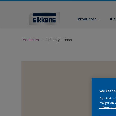
Producten
Kl
Producten
Alphacryl Primer
We respe
By clicking
navigation, 
informati