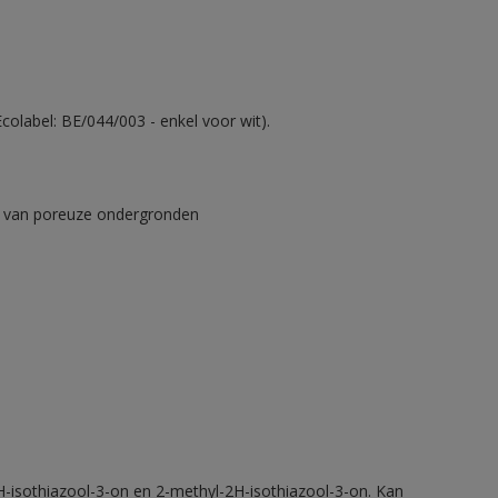
olabel: BE/044/003 - enkel voor wit).
ad van poreuze ondergronden
H-isothiazool-3-on en 2-methyl-2H-isothiazool-3-on. Kan