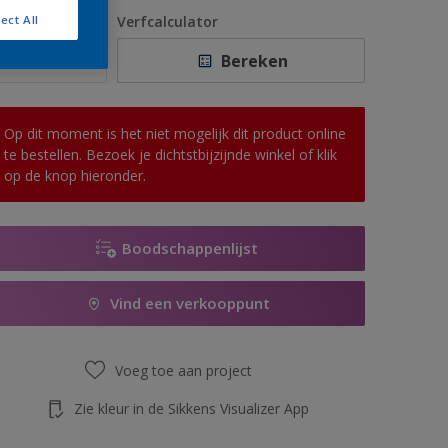
1 L
antal
Verfcalculator
ect All
2,5 L
Bereken
5 L
10 L
Op dit moment is het niet mogelijk dit product online
te bestellen. Bezoek je dichtstbijzijnde winkel of klik
op de knop hieronder.
Boodschappenlijst
Vind een verkooppunt
Voeg toe aan project
Zie kleur in de Sikkens Visualizer App