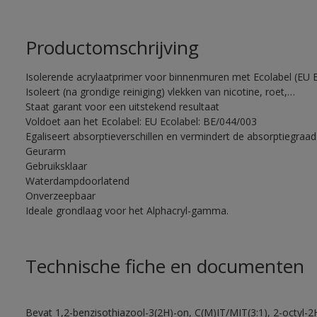
Productomschrijving
Isolerende acrylaatprimer voor binnenmuren met Ecolabel (EU Ec
Isoleert (na grondige reiniging) vlekken van nicotine, roet,…
Staat garant voor een uitstekend resultaat
Voldoet aan het Ecolabel: EU Ecolabel: BE/044/003
Egaliseert absorptieverschillen en vermindert de absorptiegra
Geurarm
Gebruiksklaar
Waterdampdoorlatend
Onverzeepbaar
Ideale grondlaag voor het Alphacryl-gamma.
Technische fiche en documenten
Bevat 1,2-benzisothiazool-3(2H)-on, C(M)IT/MIT(3:1), 2-octyl-2