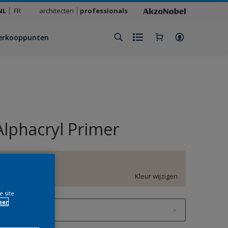
NL
FR
architecten
professionals
erkooppunten
Alphacryl Primer
E4.04.83
Kleur wijzigen
e site
eer
1 L