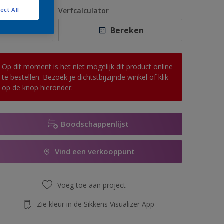
1 L
antal
Verfcalculator
ect All
2,5 L
Bereken
5 L
10 L
Op dit moment is het niet mogelijk dit product online
te bestellen. Bezoek je dichtstbijzijnde winkel of klik
op de knop hieronder.
Boodschappenlijst
Vind een verkooppunt
Voeg toe aan project
Zie kleur in de Sikkens Visualizer App