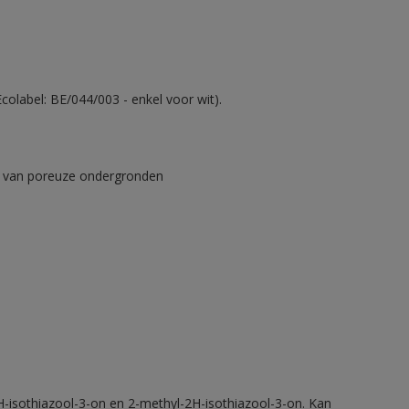
olabel: BE/044/003 - enkel voor wit).
ad van poreuze ondergronden
H-isothiazool-3-on en 2-methyl-2H-isothiazool-3-on. Kan