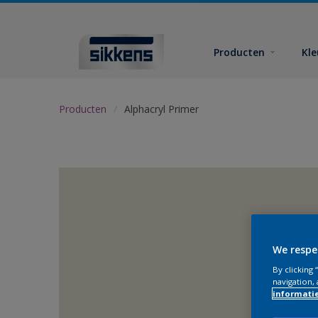
Producten
Kl
Producten
Alphacryl Primer
We respe
By clicking
navigation, 
informati