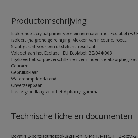
Productomschrijving
Isolerende acrylaatprimer voor binnenmuren met Ecolabel (EU Ec
Isoleert (na grondige reiniging) vlekken van nicotine, roet,…
Staat garant voor een uitstekend resultaat
Voldoet aan het Ecolabel: EU Ecolabel: BE/044/003
Egaliseert absorptieverschillen en vermindert de absorptiegra
Geurarm
Gebruiksklaar
Waterdampdoorlatend
Onverzeepbaar
Ideale grondlaag voor het Alphacryl-gamma.
Technische fiche en documenten
Bevat 1,2-benzisothiazool-3(2H)-on, C(M)IT/MIT(3:1), 2-octyl-2