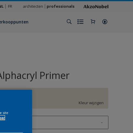
NL
FR
architecten
professionals
erkooppunten
Alphacryl Primer
F5.03.84
Kleur wijzigen
e site
eer
1 L