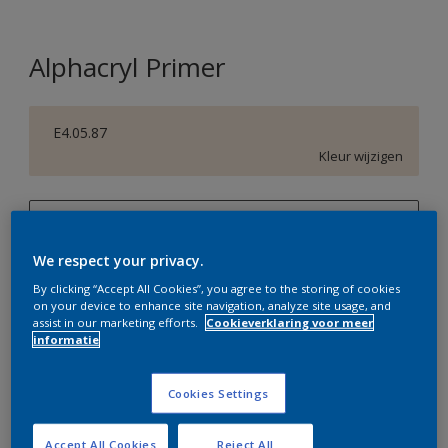
Alphacryl Primer
E4.05.87
Kleur wijzigen
1 L
We respect your privacy.
1 L
Aantal
Verfcalculator
By clicking “Accept All Cookies”, you agree to the storing of cookies
2,5 L
on your device to enhance site navigation, analyze site usage, and
Bereken
assist in our marketing efforts.
Cookieverklaring voor meer
5 L
informatie
10 L
Op dit moment is het niet mogelijk dit product online
Cookies Settings
te bestellen. Bezoek je dichtstbijzijnde winkel of klik op
de knop hieronder.
Accept All Cookies
Reject All