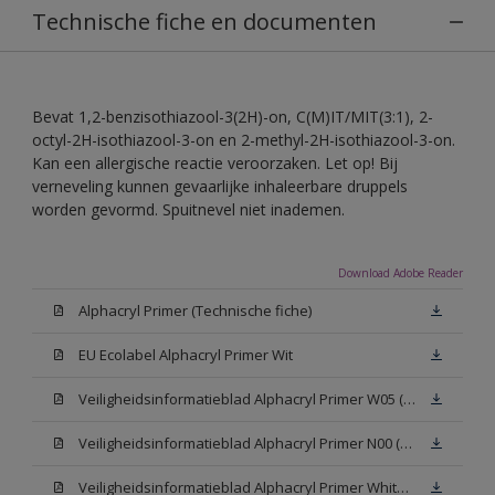
Technische fiche en documenten
Bevat 1,2-benzisothiazool-3(2H)-on, C(M)IT/MIT(3:1), 2-
octyl-2H-isothiazool-3-on en 2-methyl-2H-isothiazool-3-on.
Kan een allergische reactie veroorzaken. Let op! Bij
verneveling kunnen gevaarlijke inhaleerbare druppels
worden gevormd. Spuitnevel niet inademen.
Download Adobe Reader
Alphacryl Primer (Technische fiche)
EU Ecolabel Alphacryl Primer Wit
Veiligheidsinformatieblad Alphacryl Primer W05 (SDS)
Veiligheidsinformatieblad Alphacryl Primer N00 (SDS)
Veiligheidsinformatieblad Alphacryl Primer White (SDS)