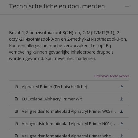
Technische fiche en documenten
Bevat 1,2-benzisothiazool-3(2H)-on, C(M)IT/MIT(3:1), 2-
octyl-2H-isothiazool-3-on en 2-methyl-2H-isothiazool-3-on.
Kan een allergische reactie veroorzaken. Let op! Bij
verneveling kunnen gevaarlijke inhaleerbare druppels
worden gevormd. Spuitnevel niet inademen.
Download Adobe Reader
Alphacryl Primer (Technische fiche)
EU Ecolabel Alphacryl Primer Wit
Veiligheidsinformatieblad Alphacryl Primer W05 (SDS)
Veiligheidsinformatieblad Alphacryl Primer N00 (SDS)
Veiligheidsinformatieblad Alphacryl Primer White (SDS)