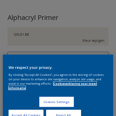
Alphacryl Primer
GN.01.88
Kleur wijzigen
1 L
We respect your privacy.
1 L
Aantal
Verfcalculator
By clicking “Accept All Cookies”, you agree to the storing of cookies
2,5 L
on your device to enhance site navigation, analyze site usage, and
Bereken
assist in our marketing efforts.
Cookieverklaring voor meer
5 L
informatie
10 L
Op dit moment is het niet mogelijk dit product online
Cookies Settings
te bestellen. Bezoek je dichtstbijzijnde winkel of klik op
de knop hieronder.
Accept All Cookies
Reject All