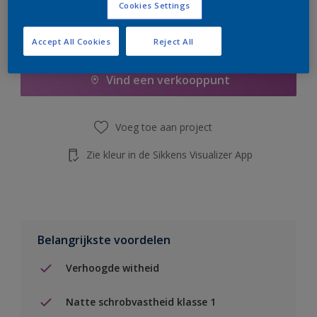
Cookies Settings
Boodschappenlijst
Accept All Cookies
Reject All
Vind een verkooppunt
Voeg toe aan project
Zie kleur in de Sikkens Visualizer App
Belangrijkste voordelen
Verhoogde witheid
Natte schrobvastheid klasse 1