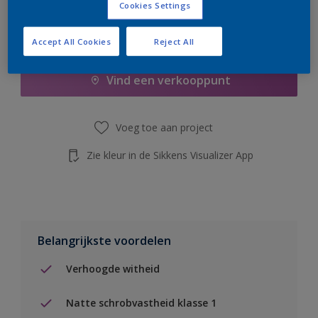
Cookies Settings
Boodschappenlijst
Accept All Cookies
Reject All
Vind een verkooppunt
Voeg toe aan project
Zie kleur in de Sikkens Visualizer App
Belangrijkste voordelen
Verhoogde witheid
Natte schrobvastheid klasse 1