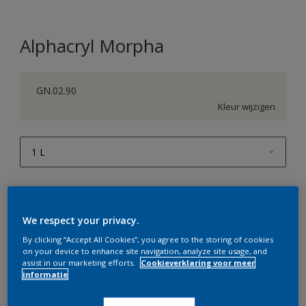
Alphacryl Morpha
GN.02.90
Kleur wijzigen
1 L
1 L
Aantal
Verfcalculator
2,5 L
Bereken
We respect your privacy.
5 L
By clicking “Accept All Cookies”, you agree to the storing of cookies
on your device to enhance site navigation, analyze site usage, and
10 L
assist in our marketing efforts.
Cookieverklaring voor meer
Op dit moment is het niet mogelijk dit product online
informatie
te bestellen. Bezoek je dichtstbijzijnde winkel of klik op
de knop hieronder.