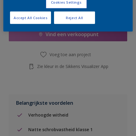
Cookies Settings
Boodschappenlijst
Accept All Cookies
Reject All
Vind een verkooppunt
Voeg toe aan project
Zie kleur in de Sikkens Visualizer App
Belangrijkste voordelen
Verhoogde witheid
Natte schrobvastheid klasse 1