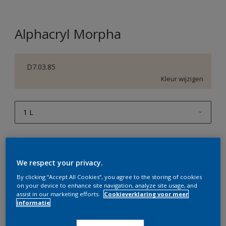
Alphacryl Morpha
D7.03.85
Kleur wijzigen
1 L
1 L
Aantal
Verfcalculator
2,5 L
Bereken
We respect your privacy.
5 L
By clicking “Accept All Cookies”, you agree to the storing of cookies
on your device to enhance site navigation, analyze site usage, and
10 L
assist in our marketing efforts.
Cookieverklaring voor meer
Op dit moment is het niet mogelijk dit product online
informatie
te bestellen. Bezoek je dichtstbijzijnde winkel of klik op
de knop hieronder.