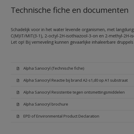
Technische fiche en documenten
Schadelijk voor in het water levende organismen, met langdurig
C(M)IT/MIT(3-1), 2-octyl-2H-isothiazool-3-on en 2-methyl-2H-is
Let op! Bij verneveling kunnen gevaarlijke inhaleerbare druppe
Alpha Sanocryl (Technische fiche)
Alpha Sanocryl Reactie bij brand A2-s1,d0 op A1 substraat
Alpha Sanocryl Resistentie tegen ontsmettingsmiddelen
Alpha Sanocryl brochure
EPD of Environmental Product Declaration