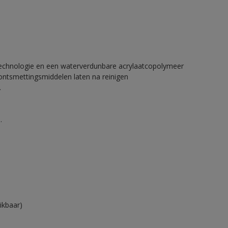
 technologie en een waterverdunbare acrylaatcopolymeer
 ontsmettingsmiddelen laten na reinigen
.
.
ikbaar)