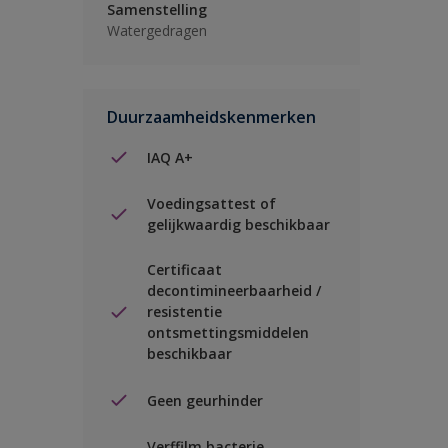
Samenstelling
Watergedragen
Duurzaamheidskenmerken
IAQ A+
Voedingsattest of
gelijkwaardig beschikbaar
Certificaat
decontimineerbaarheid /
resistentie
ontsmettingsmiddelen
beschikbaar
Geen geurhinder
Verffilm bacterie