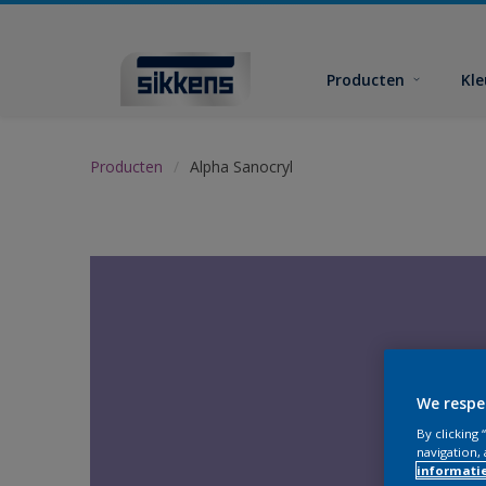
Producten
Kl
Producten
Alpha Sanocryl
We respe
By clicking
navigation, 
informati