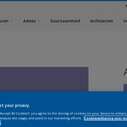
euren
Advies
Duurzaamheid
Architecten
V
ct your privacy.
V
 “Accept All Cookies”, you agree to the storing of cookies on your device to enhanc
analyze site usage, and assist in our marketing efforts.
Cookieverklaring voor m
e