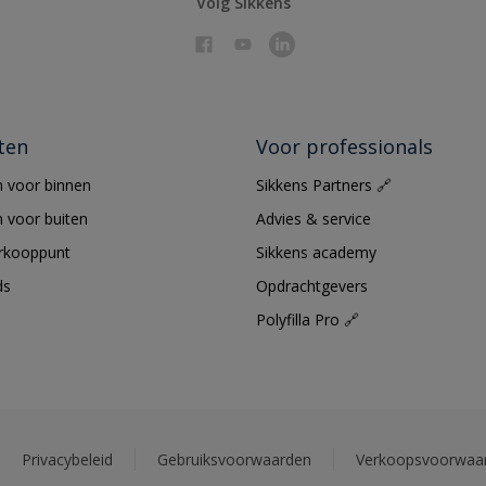
Volg Sikkens
ten
Voor professionals
 voor binnen
Sikkens Partners 🔗
 voor buiten
Advies & service
erkooppunt
Sikkens academy
ds
Opdrachtgevers
Polyfilla Pro 🔗
Privacybeleid
Gebruiksvoorwaarden
Verkoopsvoorwaa