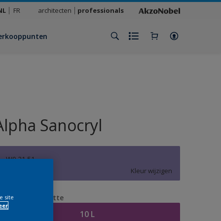
NL
FR
architecten
professionals
erkooppunten
Alpha Sanocryl
W0.21.51
Kleur wijzigen
erpakkingsgrootte
e site
eer
10 L