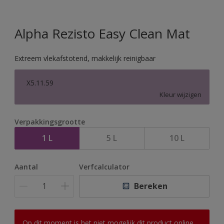
Alpha Rezisto Easy Clean Mat
Extreem vlekafstotend, makkelijk reinigbaar
X5.11.59
Kleur wijzigen
Verpakkingsgrootte
1 L
5 L
10 L
Aantal
Verfcalculator
Bereken
Op dit moment is het niet mogelijk dit product online