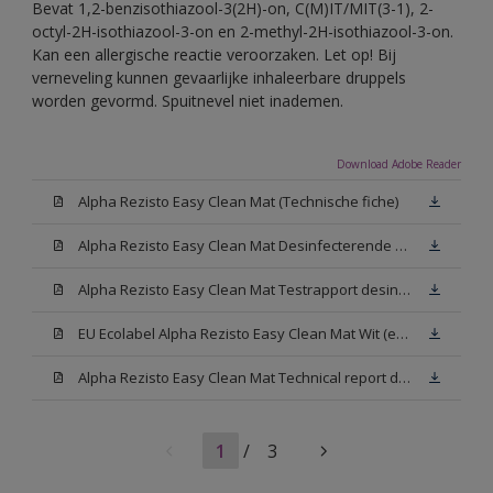
Bevat 1,2-benzisothiazool-3(2H)-on, C(M)IT/MIT(3-1), 2-
octyl-2H-isothiazool-3-on en 2-methyl-2H-isothiazool-3-on.
Kan een allergische reactie veroorzaken. Let op! Bij
verneveling kunnen gevaarlijke inhaleerbare druppels
worden gevormd. Spuitnevel niet inademen.
Download Adobe Reader
Alpha Rezisto Easy Clean Mat (Technische fiche)
Alpha Rezisto Easy Clean Mat Desinfecterende weerstand
Alpha Rezisto Easy Clean Mat Testrapport desinfectieweerstand
EU Ecolabel Alpha Rezisto Easy Clean Mat Wit (enkel in het Frans beschikbaar)
Alpha Rezisto Easy Clean Mat Technical report decontamineerbaarheid
1
/
3