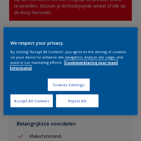
te bestellen. Bezoek je dichtstbijzijnde winkel of klik op
de knop hieronder.
Boodschappenlijst
We respect your privacy.
Vind een verkooppunt
By clicking “Accept All Cookies”, you agree to the storing of cookies
on your device to enhance site navigation, analyze site usage, and
assist in our marketing efforts.
Cookieverklaring voor meer
informatie
Voeg toe aan project
Cookies Settings
Zie kleur in de Sikkens Visualizer App
Accept All Cookies
Reject All
Belangrijkste voordelen
Vlekafstotend.