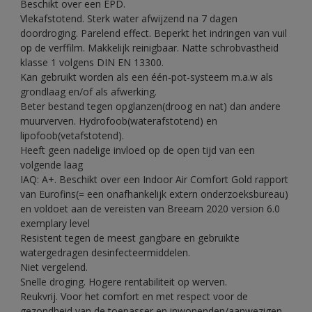
Beschikt over een EPD.
Vlekafstotend. Sterk water afwijzend na 7 dagen
doordroging. Parelend effect. Beperkt het indringen van vuil
op de verffilm. Makkelijk reinigbaar. Natte schrobvastheid
klasse 1 volgens DIN EN 13300.
Kan gebruikt worden als een één-pot-systeem m.a.w als
grondlaag en/of als afwerking.
Beter bestand tegen opglanzen(droog en nat) dan andere
muurverven. Hydrofoob(waterafstotend) en
lipofoob(vetafstotend).
Heeft geen nadelige invloed op de open tijd van een
volgende laag
IAQ: A+. Beschikt over een Indoor Air Comfort Gold rapport
van Eurofins(= een onafhankelijk extern onderzoeksbureau)
en voldoet aan de vereisten van Breeam 2020 version 6.0
exemplary level
Resistent tegen de meest gangbare en gebruikte
watergedragen desinfecteermiddelen.
Niet vergelend.
Snelle droging. Hogere rentabiliteit op werven.
Reukvrij. Voor het comfort en met respect voor de
gezondheid van de toepasser en inwonenden/aanwezigen.