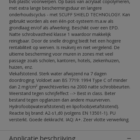
bvb plastic voorwerpen. Op basis van acrylaat copolymeren,
met extra lange beschermingsduur en langere
onderhoudscyclus - met SCUFF SHIELD TECHNOLOGY. Kan
gebruikt worden als een één-pot-systeem m.a.w als
grondlaag en/of als afwerking. Beschikt over een EPD.
Natte schrobvastheid klasse 1 waardoor makkelijk
reinigbaar. Door de snelle droging biedt het een hogere
rentabiliteit op werven. Is reukvrij en niet vergelend. De
ultieme bescherming voor muren in zones met veel
passage zoals scholen, kantoren, hotels, ziekenhuizen,
huizen, enz.
Vlekafstotend. Sterk water afwijzend na 7 dagen
doordroging. Voldoet aan BS 7719: 1994 Type C of minder
dan 2 mg/cm² gewichtsverlies na 2000 natte schrobbeurten.
Weerstand tegen schrijfeffect --> Best in class. Beter
bestand tegen opglanzen dan andere muurverven.
Hydrofoob(waterafstotend) en lipofoob(vetafstotend).
Reactie bij brand: A2-s1,d0 (volgens EN 13501-1). PU
versterkt. Goede dekkracht. IAQ: A+. Zeer vlotte verwerking.
Applicatie beschrijving