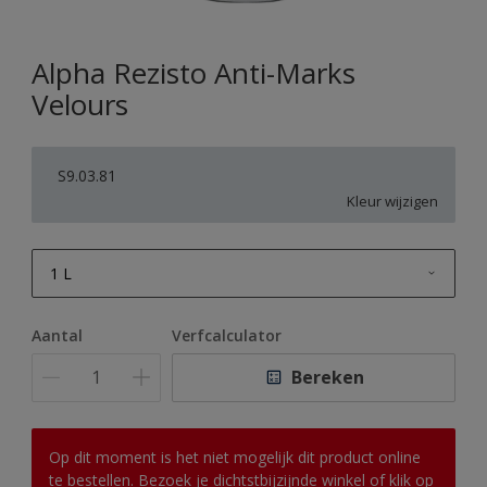
Alpha Rezisto Anti-Marks
Velours
S9.03.81
Kleur wijzigen
1 L
1 L
Aantal
Verfcalculator
2,5 L
Bereken
5 L
10 L
Op dit moment is het niet mogelijk dit product online
te bestellen. Bezoek je dichtstbijzijnde winkel of klik op