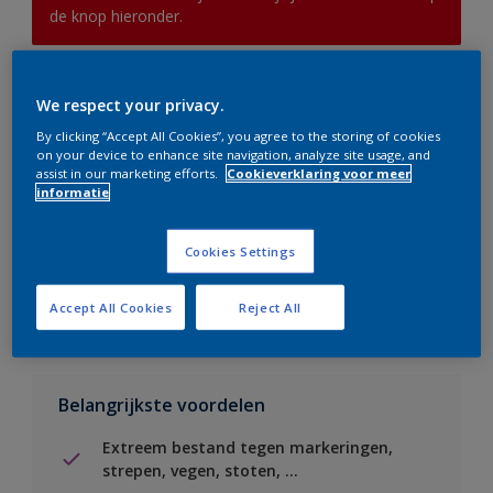
de knop hieronder.
Boodschappenlijst
We respect your privacy.
By clicking “Accept All Cookies”, you agree to the storing of cookies
Vind een verkooppunt
on your device to enhance site navigation, analyze site usage, and
assist in our marketing efforts.
Cookieverklaring voor meer
informatie
Voeg toe aan project
Cookies Settings
Zie kleur in de Sikkens Visualizer App
Accept All Cookies
Reject All
Belangrijkste voordelen
Extreem bestand tegen markeringen,
strepen, vegen, stoten, ...