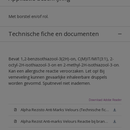
Met borstel en/of rol.
Technische fiche en documenten
Bevat 1,2-benzisothiazool-3(2H)-on, C(M)IT/MIT(3:1), 2-
octyl-2H-isothiazool-3-on en 2-methyl-2H-isothiazool-3-on.
Kan een allergische reactie veroorzaken. Let op! Bij
verneveling kunnen gevaarlijke inhaleerbare druppels
worden gevormd. Spuitnevel niet inademen.
Download Adobe Reader
Alpha Rezisto Anti Marks Velours (Technische fiche)
Alpha Rezist Anti-marks Velours Reactie bij brand A2-s1,d0