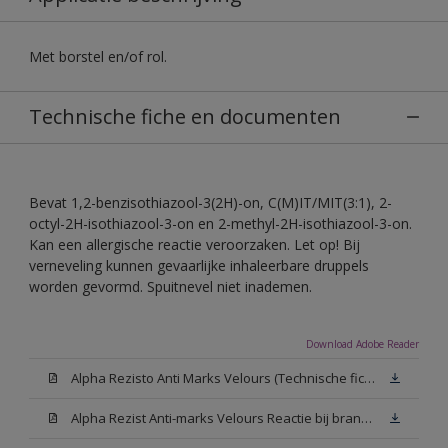
Met borstel en/of rol.
Technische fiche en documenten
Bevat 1,2-benzisothiazool-3(2H)-on, C(M)IT/MIT(3:1), 2-
octyl-2H-isothiazool-3-on en 2-methyl-2H-isothiazool-3-on.
Kan een allergische reactie veroorzaken. Let op! Bij
verneveling kunnen gevaarlijke inhaleerbare druppels
worden gevormd. Spuitnevel niet inademen.
Download Adobe Reader
Alpha Rezisto Anti Marks Velours (Technische fiche)
Alpha Rezist Anti-marks Velours Reactie bij brand A2-s1,d0