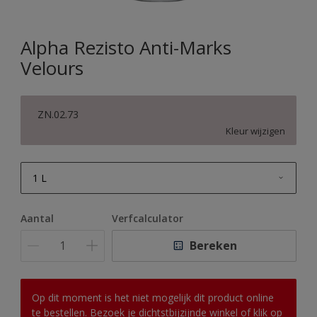
Alpha Rezisto Anti-Marks
Velours
ZN.02.73
Kleur wijzigen
1 L
1 L
Aantal
Verfcalculator
2,5 L
Bereken
5 L
10 L
Op dit moment is het niet mogelijk dit product online
te bestellen. Bezoek je dichtstbijzijnde winkel of klik op