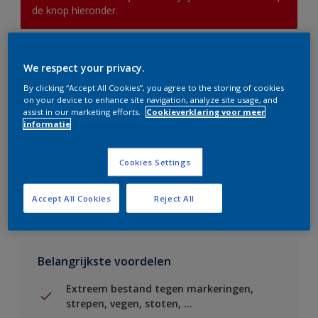
de knop hieronder.
Boodschappenlijst
We respect your privacy.
By clicking “Accept All Cookies”, you agree to the storing of cookies
Vind een verkooppunt
on your device to enhance site navigation, analyze site usage, and
assist in our marketing efforts.
Cookieverklaring voor meer
informatie
Voeg toe aan project
Cookies Settings
Zie kleur in de Sikkens Visualizer App
Accept All Cookies
Reject All
Belangrijkste voordelen
Extreem bestand tegen markeringen,
strepen, vegen, stoten, ...