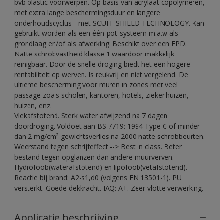
bvb plastic voorwerpen. Op basis van acrylaat copolymeren,
met extra lange beschermingsduur en langere
onderhoudscyclus - met SCUFF SHIELD TECHNOLOGY. Kan
gebruikt worden als een één-pot-systeem m.a.w als
grondlaag en/of als afwerking. Beschikt over een EPD.
Natte schrobvastheid klasse 1 waardoor makkelijk
reinigbaar. Door de snelle droging biedt het een hogere
rentabiliteit op werven. Is reukvrij en niet vergelend. De
ultieme bescherming voor muren in zones met veel
passage zoals scholen, kantoren, hotels, ziekenhuizen,
huizen, enz.
Vlekafstotend. Sterk water afwijzend na 7 dagen
doordroging. Voldoet aan BS 7719: 1994 Type C of minder
dan 2 mg/cm² gewichtsverlies na 2000 natte schrobbeurten.
Weerstand tegen schrijfeffect --> Best in class. Beter
bestand tegen opglanzen dan andere muurverven.
Hydrofoob(waterafstotend) en lipofoob(vetafstotend).
Reactie bij brand: A2-s1,d0 (volgens EN 13501-1). PU
versterkt. Goede dekkracht. IAQ: A+. Zeer vlotte verwerking.
Applicatie beschrijving