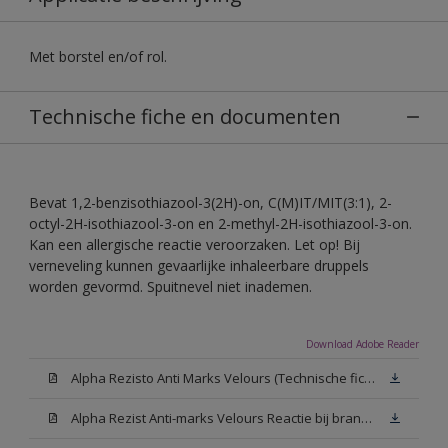
Met borstel en/of rol.
Technische fiche en documenten
Bevat 1,2-benzisothiazool-3(2H)-on, C(M)IT/MIT(3:1), 2-
octyl-2H-isothiazool-3-on en 2-methyl-2H-isothiazool-3-on.
Kan een allergische reactie veroorzaken. Let op! Bij
verneveling kunnen gevaarlijke inhaleerbare druppels
worden gevormd. Spuitnevel niet inademen.
Download Adobe Reader
Alpha Rezisto Anti Marks Velours (Technische fiche)
Alpha Rezist Anti-marks Velours Reactie bij brand A2-s1,d0