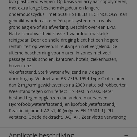
bvb plastic voorwerpen. Op basis van acrylaat copolymeren,
met extra lange beschermingsduur en langere
onderhoudscyclus - met SCUFF SHIELD TECHNOLOGY. Kan
gebruikt worden als een één-pot-systeem m.a.w als
grondlaag en/of als afwerking. Beschikt over een EPD.
Natte schrobvastheid klasse 1 waardoor makkelijk
reinigbaar. Door de snelle droging biedt het een hogere
rentabiliteit op werven. Is reukvrij en niet vergelend. De
ultieme bescherming voor muren in zones met veel
passage zoals scholen, kantoren, hotels, ziekenhuizen,
huizen, enz.
Vlekafstotend. Sterk water afwijzend na 7 dagen
doordroging. Voldoet aan BS 7719: 1994 Type C of minder
dan 2 mg/cm² gewichtsverlies na 2000 natte schrobbeurten.
Weerstand tegen schrijfeffect --> Best in class. Beter
bestand tegen opglanzen dan andere muurverven.
Hydrofoob(waterafstotend) en lipofoob(vetafstotend).
Reactie bij brand: A2-s1,d0 (volgens EN 13501-1). PU
versterkt. Goede dekkracht. IAQ: A+. Zeer vlotte verwerking.
Applicatie beschrijving