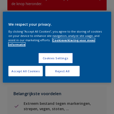
de knop hieronder.
Boodschappenlijst
We respect your privacy.
By clicking “Accept All Cookies”, you agree to the storing of cookies
Vind een verkooppunt
on your device to enhance site navigation, analyze site usage, and
assist in our marketing efforts.
Cookieverklaring voor meer
informatie
Voeg toe aan project
Cookies Settings
Zie kleur in de Sikkens Visualizer App
Accept All Cookies
Reject All
Belangrijkste voordelen
Extreem bestand tegen markeringen,
strepen, vegen, stoten, ...