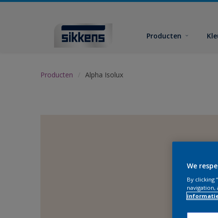
Producten
Kl
Producten
Alpha Isolux
We respe
By clicking
navigation, 
informati