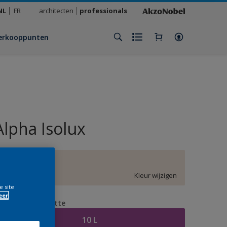
NL
FR
architecten
professionals
erkooppunten
Alpha Isolux
D7.03.85
Kleur wijzigen
e site
eer
erpakkingsgrootte
10 L