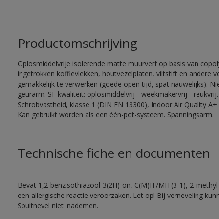
Productomschrijving
Oplosmiddelvrije isolerende matte muurverf op basis van copoly
ingetrokken koffievlekken, houtvezelplaten, viltstift en andere
gemakkelijk te verwerken (goede open tijd, spat nauwelijks). 
geurarm. SF kwaliteit: oplosmiddelvrij - weekmakervrij - reukvrij.
Schrobvastheid, klasse 1 (DIN EN 13300), Indoor Air Quality A+ 
Kan gebruikt worden als een één-pot-systeem. Spanningsarm.
Technische fiche en documenten
Bevat 1,2-benzisothiazool-3(2H)-on, C(M)IT/MIT(3-1), 2-methyl-
een allergische reactie veroorzaken. Let op! Bij verneveling ku
Spuitnevel niet inademen.