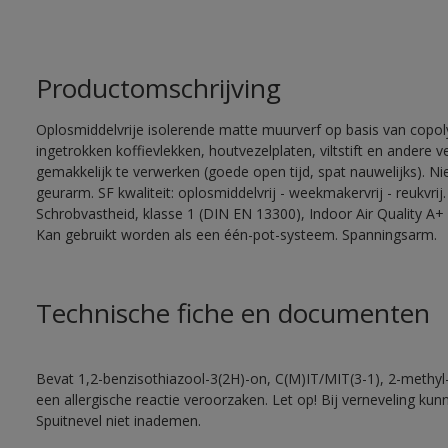
Productomschrijving
Oplosmiddelvrije isolerende matte muurverf op basis van copoly
ingetrokken koffievlekken, houtvezelplaten, viltstift en andere
gemakkelijk te verwerken (goede open tijd, spat nauwelijks). 
geurarm. SF kwaliteit: oplosmiddelvrij - weekmakervrij - reukvrij.
Schrobvastheid, klasse 1 (DIN EN 13300), Indoor Air Quality A+ 
Kan gebruikt worden als een één-pot-systeem. Spanningsarm.
Technische fiche en documenten
Bevat 1,2-benzisothiazool-3(2H)-on, C(M)IT/MIT(3-1), 2-methyl-
een allergische reactie veroorzaken. Let op! Bij verneveling ku
Spuitnevel niet inademen.