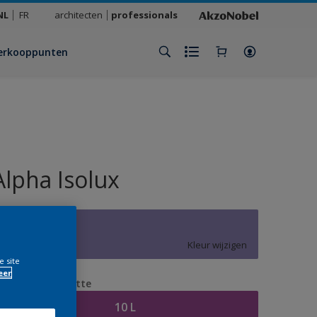
NL
FR
architecten
professionals
erkooppunten
Alpha Isolux
W0.21.51
Kleur wijzigen
e site
eer
erpakkingsgrootte
10 L