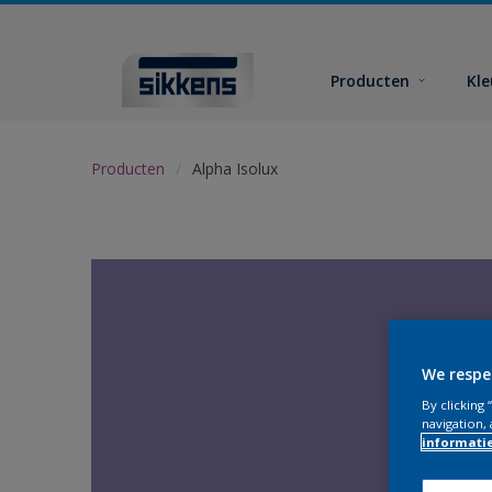
Producten
Kl
Producten
Alpha Isolux
We respe
By clicking
navigation, 
informati