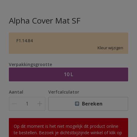
Alpha Cover Mat SF
F1.14.84
Kleur wijzigen
Verpakkingsgrootte
10 L
Aantal
Verfcalculator
Bereken
Op dit moment is het niet mogelijk dit product online
te bestellen. Bezoek je dichtstbijzijnde winkel of klik op