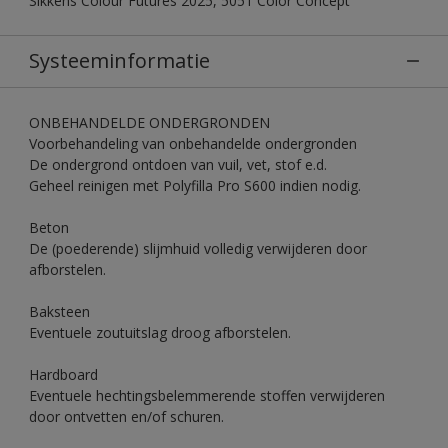
Sikkens Colour Futures 2025, 5051 Color Concept
Systeeminformatie
ONBEHANDELDE ONDERGRONDEN
Voorbehandeling van onbehandelde ondergronden
De ondergrond ontdoen van vuil, vet, stof e.d.
Geheel reinigen met Polyfilla Pro S600 indien nodig.
Beton
De (poederende) slijmhuid volledig verwijderen door
afborstelen.
Baksteen
Eventuele zoutuitslag droog afborstelen.
Hardboard
Eventuele hechtingsbelemmerende stoffen verwijderen
door ontvetten en/of schuren.