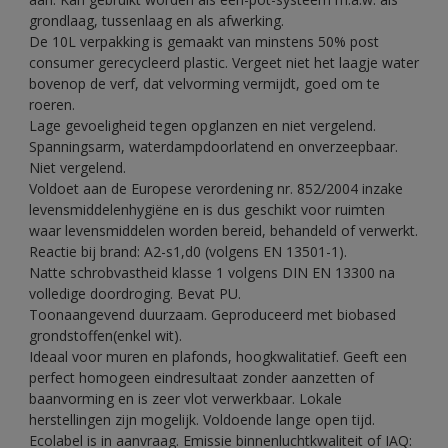
grondlaag, tussenlaag en als afwerking.
De 10L verpakking is gemaakt van minstens 50% post
consumer gerecycleerd plastic. Vergeet niet het laagje water
bovenop de verf, dat velvorming vermijdt, goed om te
roeren.
Lage gevoeligheid tegen opglanzen en niet vergelend.
Spanningsarm, waterdampdoorlatend en onverzeepbaar.
Niet vergelend.
Voldoet aan de Europese verordening nr. 852/2004 inzake
levensmiddelenhygiëne en is dus geschikt voor ruimten
waar levensmiddelen worden bereid, behandeld of verwerkt.
Reactie bij brand: A2-s1,d0 (volgens EN 13501-1).
Natte schrobvastheid klasse 1 volgens DIN EN 13300 na
volledige doordroging. Bevat PU.
Toonaangevend duurzaam. Geproduceerd met biobased
grondstoffen(enkel wit).
Ideaal voor muren en plafonds, hoogkwalitatief. Geeft een
perfect homogeen eindresultaat zonder aanzetten of
baanvorming en is zeer vlot verwerkbaar. Lokale
herstellingen zijn mogelijk. Voldoende lange open tijd.
Ecolabel is in aanvraag. Emissie binnenluchtkwaliteit of IAQ: