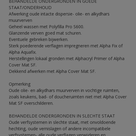
BEHANDELDE ONDERGRONDEN IN GOEDE
STAAT/ONDERHOUD
Afwerking oude intacte dispersie- olie- en alkydhars
muurverven
Geheel wassen met Polyfilla Pro S600.
Glanzende verven goed mat schuren.
Eventuele gebreken bijwerken.
Sterk poederende verflagen impregneren met Alpha Fix of
Alpha Aquafix.
Herstellingen lokaal gronden met Alphacryl Primer of Alpha
Cover Mat SF.
Dekkend afwerken met Alpha Cover Mat SF.
Opmerking
Oude olie- en alkydhars muurverven in vochtige ruimten,
zoals keukens, bad- of doucheruimten niet met Alpha Cover
Mat SF overschilderen.
BEHANDELDE ONDERGRONDEN IN SLECHTE STAAT
Oude verfsystemen in slechte staat, met onvoldoende
hechting, oude vernislagen of andere incompatibele
verfsystemen- alle oude verflagen verwijderen en