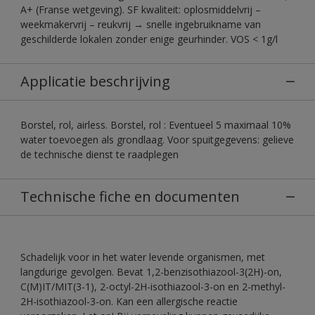
A+ (Franse wetgeving). SF kwaliteit: oplosmiddelvrij –
weekmakervrij – reukvrij → snelle ingebruikname van
geschilderde lokalen zonder enige geurhinder. VOS < 1g/l
Applicatie beschrijving
Borstel, rol, airless. Borstel, rol : Eventueel 5 maximaal 10%
water toevoegen als grondlaag. Voor spuitgegevens: gelieve
de technische dienst te raadplegen
Technische fiche en documenten
Schadelijk voor in het water levende organismen, met
langdurige gevolgen. Bevat 1,2-benzisothiazool-3(2H)-on,
C(M)IT/MIT(3-1), 2-octyl-2H-isothiazool-3-on en 2-methyl-
2H-isothiazool-3-on. Kan een allergische reactie