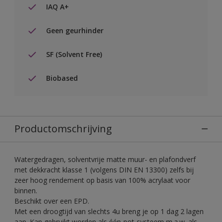
IAQ A+
Geen geurhinder
SF (Solvent Free)
Biobased
Productomschrijving
Watergedragen, solventvrije matte muur- en plafondverf
met dekkracht klasse 1 (volgens DIN EN 13300) zelfs bij
zeer hoog rendement op basis van 100% acrylaat voor
binnen.
Beschikt over een EPD.
Met een droogtijd van slechts 4u breng je op 1 dag 2 lagen
aan. Kan gebruikt worden als één-pot-systeem m.a.w. als