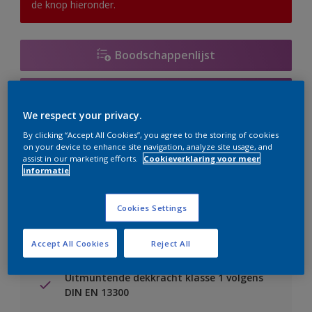
de knop hieronder.
Boodschappenlijst
Vind een verkooppunt
We respect your privacy.
By clicking “Accept All Cookies”, you agree to the storing of cookies
Voeg toe aan project
on your device to enhance site navigation, analyze site usage, and
assist in our marketing efforts.
Cookieverklaring voor meer
Zie kleur in de Sikkens Visualizer App
informatie
Cookies Settings
Accept All Cookies
Reject All
Belangrijkste voordelen
Uitmuntende dekkracht klasse 1 volgens
DIN EN 13300