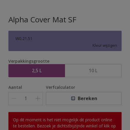
Alpha Cover Mat SF
W0.21.51
Kleur wijzigen
Verpakkingsgrootte
2,5 L
10 L
Aantal
Verfcalculator
Bereken
Op dit moment is het niet mogelijk dit product online
te bestellen. Bezoek je dichtstbijzijnde winkel of klik op