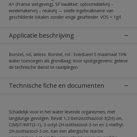
A+ (Franse wetgeving). SF kwaliteit: oplosmiddelvrij –
weekmakervrij – reukvrij → snelle ingebruikname van
geschilderde lokalen zonder enige geurhinder. VOS < 1g/l
Applicatie beschrijving
Borstel, rol, airless. Borstel, rol : Eventueel 5 maximaal 10%
water toevoegen als grondlaag. Voor spuitgegevens: gelieve
de technische dienst te raadplegen
Technische fiche en documenten
Schadelijk voor in het water levende organismen, met
langdurige gevolgen. Bevat 1,2-benzisothiazool-3(2H)-on,
C(M)IT/MIT(3-1), 2-octyl-2H-isothiazool-3-on en 2-methyl-
2H-isothiazool-3-on. Kan een allergische reactie