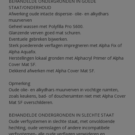
BEHANDELDE ONDERGRONDEN IN GOEDE
STAAT/ONDERHOUD
Afwerking oude intacte dispersie- olie- en alkydhars
muurverven
Geheel wassen met Polyfilla Pro S600.
Glanzende verven goed mat schuren.
Eventuele gebreken bijwerken.
Sterk poederende verflagen impregneren met Alpha Fix of
Alpha Aquafix.
Herstellingen lokaal gronden met Alphacryl Primer of Alpha
Cover Mat SF.
Dekkend afwerken met Alpha Cover Mat SF.
Opmerking
Oude olie- en alkydhars muurverven in vochtige ruimten,
zoals keukens, bad- of doucheruimten niet met Alpha Cover
Mat SF overschilderen.
BEHANDELDE ONDERGRONDEN IN SLECHTE STAAT
Oude verfsystemen in slechte staat, met onvoldoende
hechting, oude vernislagen of andere incompatibele
verfsystemen- alle oude verflagen verwijderen en