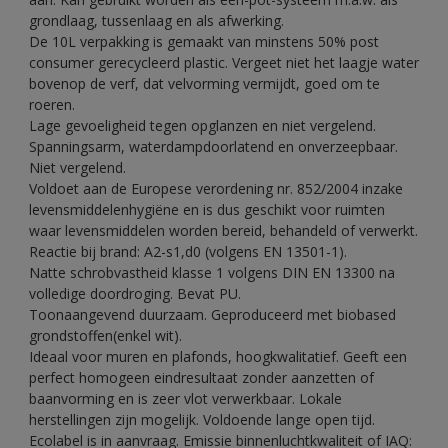
grondlaag, tussenlaag en als afwerking.
De 10L verpakking is gemaakt van minstens 50% post
consumer gerecycleerd plastic. Vergeet niet het laagje water
bovenop de verf, dat velvorming vermijdt, goed om te
roeren.
Lage gevoeligheid tegen opglanzen en niet vergelend.
Spanningsarm, waterdampdoorlatend en onverzeepbaar.
Niet vergelend.
Voldoet aan de Europese verordening nr. 852/2004 inzake
levensmiddelenhygiëne en is dus geschikt voor ruimten
waar levensmiddelen worden bereid, behandeld of verwerkt.
Reactie bij brand: A2-s1,d0 (volgens EN 13501-1).
Natte schrobvastheid klasse 1 volgens DIN EN 13300 na
volledige doordroging. Bevat PU.
Toonaangevend duurzaam. Geproduceerd met biobased
grondstoffen(enkel wit).
Ideaal voor muren en plafonds, hoogkwalitatief. Geeft een
perfect homogeen eindresultaat zonder aanzetten of
baanvorming en is zeer vlot verwerkbaar. Lokale
herstellingen zijn mogelijk. Voldoende lange open tijd.
Ecolabel is in aanvraag. Emissie binnenluchtkwaliteit of IAQ: