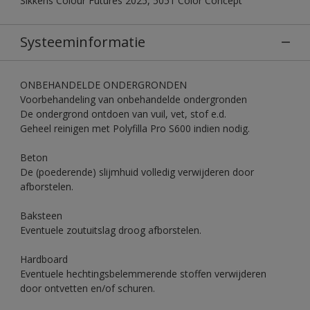
Sikkens Colour Futures 2025, 5051 Color Concept
Systeeminformatie
ONBEHANDELDE ONDERGRONDEN
Voorbehandeling van onbehandelde ondergronden
De ondergrond ontdoen van vuil, vet, stof e.d.
Geheel reinigen met Polyfilla Pro S600 indien nodig.
Beton
De (poederende) slijmhuid volledig verwijderen door
afborstelen.
Baksteen
Eventuele zoutuitslag droog afborstelen.
Hardboard
Eventuele hechtingsbelemmerende stoffen verwijderen
door ontvetten en/of schuren.