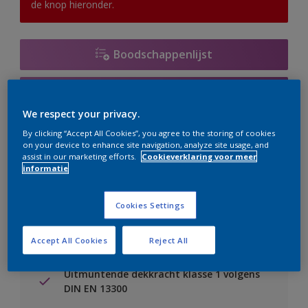
de knop hieronder.
Boodschappenlijst
Vind een verkooppunt
We respect your privacy.
By clicking “Accept All Cookies”, you agree to the storing of cookies
Voeg toe aan project
on your device to enhance site navigation, analyze site usage, and
assist in our marketing efforts.
Cookieverklaring voor meer
Zie kleur in de Sikkens Visualizer App
informatie
Cookies Settings
Accept All Cookies
Reject All
Belangrijkste voordelen
Uitmuntende dekkracht klasse 1 volgens
DIN EN 13300