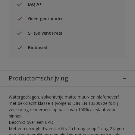
IAQ A+
Geen geurhinder
SF (Solvent Free)
Biobased
Productomschrijving
Watergedragen, solventvrije matte muur- en plafondverf
met dekkracht klasse 1 (volgens DIN EN 13300) zelfs bij
zeer hoog rendement op basis van 100% acrylaat voor
binnen.
Beschikt over een EPD.
Met een droogtijd van slechts 4u breng je op 1 dag 2 lagen
aan. Kan gebruikt worden als één-pot-systeem m.a.w. als