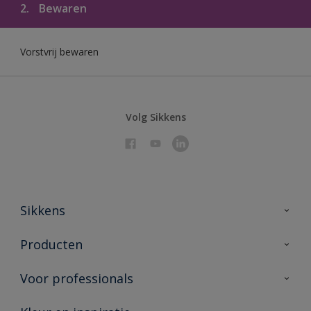
2.
Bewaren
Vorstvrij bewaren
Volg Sikkens
Sikkens
Over Sikkens
Producten
AkzoNobel 🔗
Producten voor binnen
Voor professionals
Duurzaamheid
Producten voor buiten
Veelgestelde vragen
Sikkens Partners 🔗