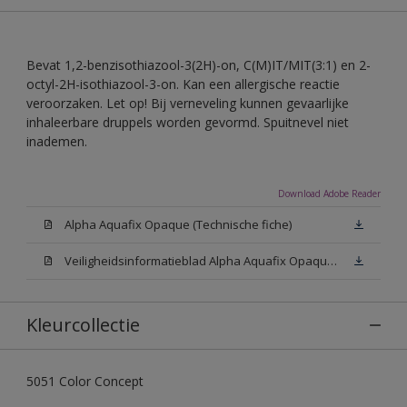
Bevat 1,2-benzisothiazool-3(2H)-on, C(M)IT/MIT(3:1) en 2-
octyl-2H-isothiazool-3-on. Kan een allergische reactie
veroorzaken. Let op! Bij verneveling kunnen gevaarlijke
inhaleerbare druppels worden gevormd. Spuitnevel niet
inademen.
Download Adobe Reader
Alpha Aquafix Opaque (Technische fiche)
Veiligheidsinformatieblad Alpha Aquafix Opaque White W05 (SDS)
Kleurcollectie
5051 Color Concept