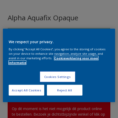
Alpha Aquafix Opaque
K9.09.72
Kleur wijzigen
We respect your privacy.
By clicking “Accept All Cookies”, you agree to the storing of cookies
on your device to enhance site navigation, analyze site usage, and
Verpakkingsgrootte
assist in our marketing efforts.
Cookieverklaring voor meer
informatie
5 L
10 L
Cookies Settings
Aantal
Verfcalculator
Bereken
Accept All Cookies
Reject All
Op dit moment is het niet mogelijk dit product online
te bestellen. Bezoek je dichtstbijzijnde winkel of klik op