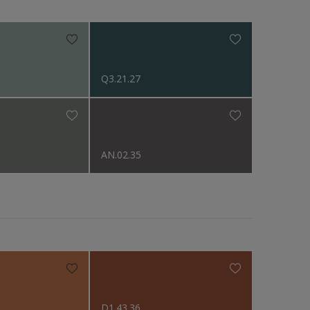
Zijdeglans
Q3.21.27
AN.02.35
D1.43.36