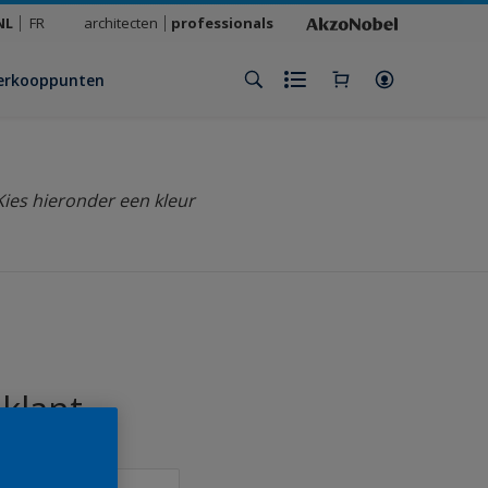
NL
FR
architecten
professionals
erkooppunten
Kies hieronder een kleur
 klant