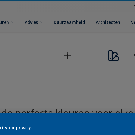
euren
Advies
Duurzaamheid
Architecten
V
de perfecte kleuren voor elke
ct your privacy.