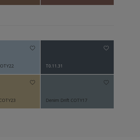
 COTY22
T0.11.31
 COTY23
Denim Drift COTY17