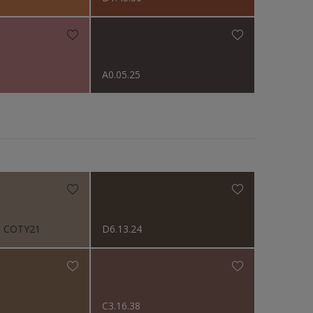
A0.05.25
d COTY21
D6.13.24
C3.16.38