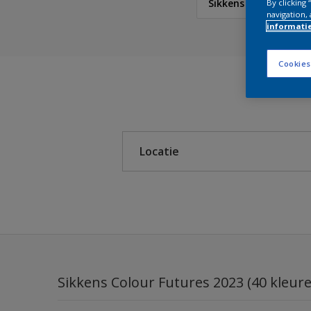
Sikkens Colour Futur
By clicking
navigation, 
informati
Sikkens
Cookies
Sikkens Colour Future
5051 Color Concept
Locatie
Sikkens Colour Future
Sikkens Colour Future
Binnen
Sikkens Colour Future
Buiten
Sikkens Colour Future
Colour Futures 2019
Sikkens Colour Futures 2023 (40 kleur
Lifestyle Colors Bohe