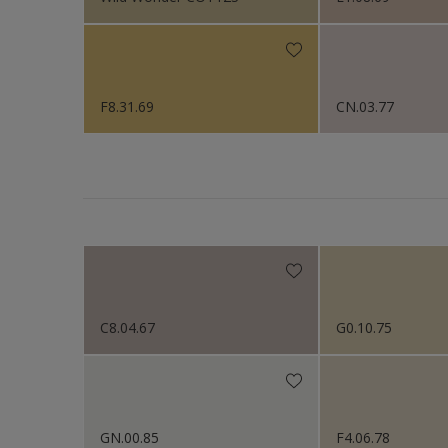
F8.31.69
CN.03.77
C8.04.67
G0.10.75
GN.00.85
F4.06.78