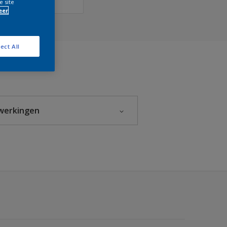
e site
eer
ect All
werkingen
Fluweelmat
Halfglans
Hoogglans
Mat
Zeer mat