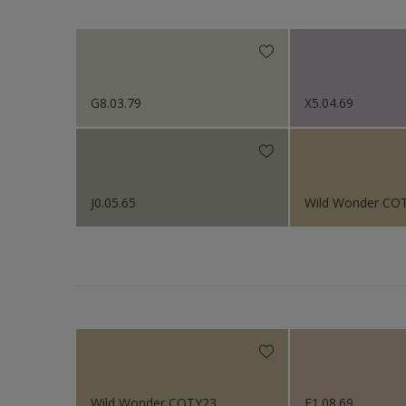
Lifestyle Colors
Color Selection Whites
Color Selection Greys
G8.03.79
X5.04.69
Sikkens ACC to RAL
J0.05.65
Wild Wonder CO
Wild Wonder COTY23
E1.08.69