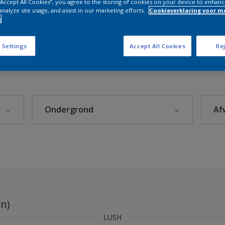
es 2023
 “Accept All Cookies”, you agree to the storing of cookies on your device to enhanc
analyze site usage, and assist in our marketing efforts.
Cookieverklaring voor m
e
 Settings
Accept All Cookies
Rej
Sikkens Kleuren van het jaar 2026 - The Rythm of Blues
s 2025
Ondergrond
Af
s 2024
s 2023
Aluminium
s 2022
Baksteen
s 2021
Behangpapier
Beton
en)
Blauwe hardsteen
mian
LUSH