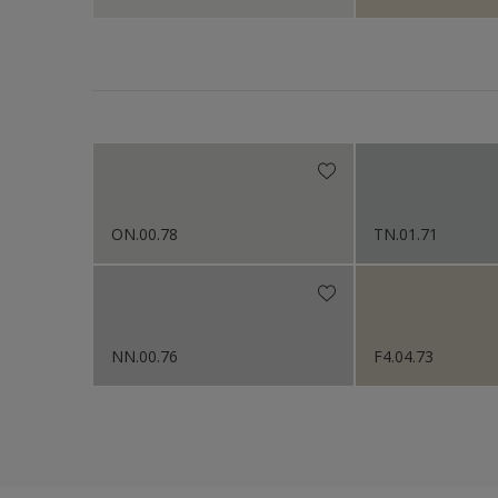
ON.00.78
TN.01.71
NN.00.76
F4.04.73