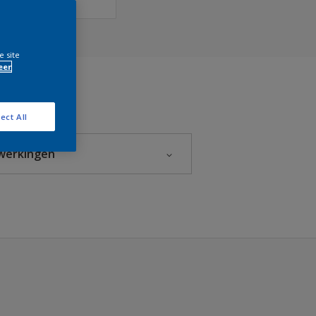
e site
eer
ect All
werkingen
Fluweelmat
Halfglans
Hoogglans
Mat
Zeer mat