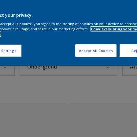
es
ct your privacy.
 “Accept All Cookies”, you agree to the storing of cookies on your device to enhanc
Sikkens Kleuren van het jaar 2026 - The Rythm of Blues
analyze site usage, and assist in our marketing efforts.
Cookieverklaring voor m
e
s 2025
 Settings
Accept All Cookies
Rej
Ondergrond
Af
s 2024
s 2023
Aluminium
s 2022
Baksteen
s 2021
Behangpapier
Beton
Blauwe hardsteen
mian