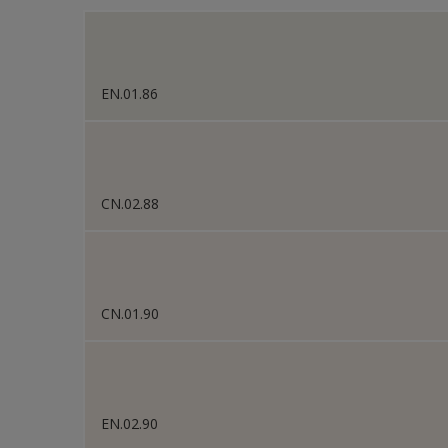
Lifestyle Colors
Color Selection Whites
EN.01.86
Color Selection Greys
CN.02.88
CN.01.90
EN.02.90