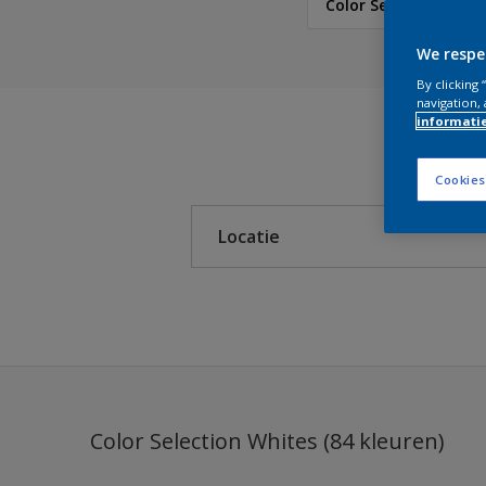
Color Selection Whit
We respe
Sikkens
By clicking
navigation, 
informati
Sikkens Colour Future
Cookies
5051 Color Concept
Locatie
Sikkens Colour Future
Sikkens Colour Future
Binnen
Sikkens Colour Future
Buiten
Sikkens Colour Future
Colour Futures 2019
Color Selection Whites (84 kleuren)
Lifestyle Colors Bohe