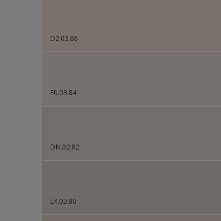
D2.03.86
E0.03.84
DN.02.82
E4.03.80