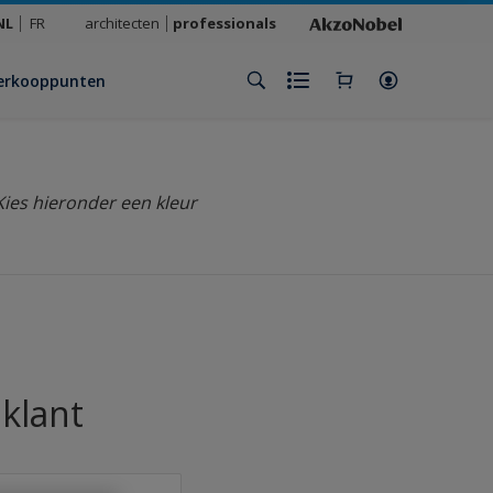
NL
FR
architecten
professionals
erkooppunten
Kies hieronder een kleur
 klant