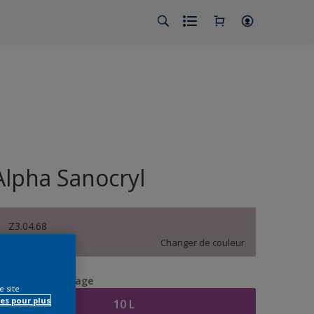
Alpha Sanocryl
Z3.04.68
Changer de couleur
aille de l’emballage
e site
es pour plus
10 L