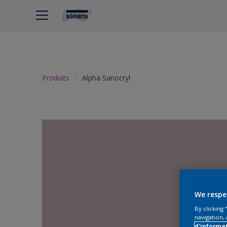
Produits
Alpha Sanocryl
We respe
By clicking
navigation, 
d'informa