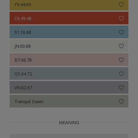
F9.44.69
C6.49.48
S1.16.68
JN.00.88
B7.06.78
Q5.04.72
VN.02.67
Tranquil Dawn
MEANING