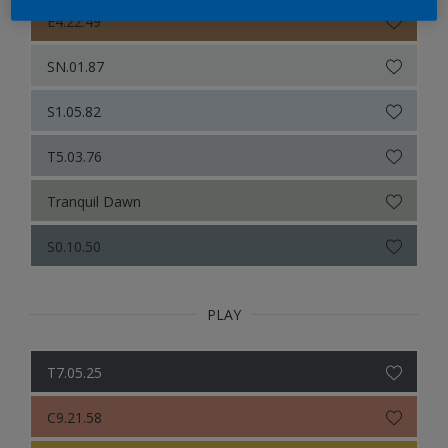
Color Selection Greys
E4.22.49
Sikkens ACC to RAL
SN.01.87
S1.05.82
T5.03.76
Tranquil Dawn
S0.10.50
PLAY
T7.05.25
C9.21.58