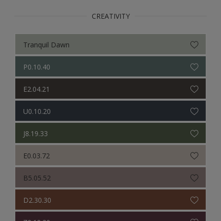
CREATIVITY
Tranquil Dawn
P0.10.40
E2.04.21
U0.10.20
J8.19.33
E0.03.72
B5.05.52
D2.30.30