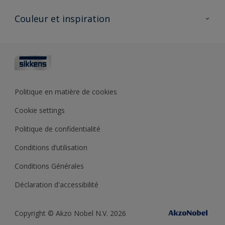
Produits pour l’extérieur
Questions fréquentes
Partenaires Sikkens 🔗
Couleur et inspiration
Trouver un point de vente
Contact
Conseils & services
Fiches techniques
Couleurs
Sikkens academy
Testeurs de couleur
Architectes
Collections de couleurs
Polyfilla Pro 🔗
Couleur de l’année
Politique en matière de cookies
Outils de couleur
Cookie settings
Base de connaissances
Politique de confidentialité
Conditions d’utilisation
Conditions Générales
Déclaration d'accessibilité
Copyright © Akzo Nobel N.V. 2026