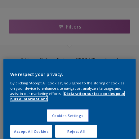
Sikkens Colour Futures 2025
5051 Color Concept
Filters
Sikkens Colour Futures 2024
Sikkens Colour Futures 2023
Sikkens Colour Futures 2020 (40 couleurs)
Sikkens Colour Futures 2022
CARE
We respect your privacy.
Sikkens Colour Futures 2021
By clicking “Accept All Cookies”, you agree to the storing of cookies
Colour Futures 2019
on your device to enhance site navigation, analyze site usage, and
DN.03.86
assist in our marketing efforts.
Déclaration sur les cookies pour
plus d'informations
Lifestyle Colors Bohemian
G4.05.81
Lifestyle Colors
Cookies Settings
BN.02.77
Color Selection Whites
F8.12.71
Accept All Cookies
Reject All