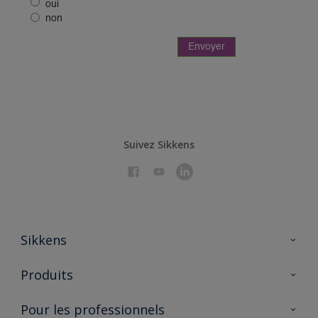
Suivez Sikkens
Sikkens
À propos de Sikkens
Produits
AkzoNobel 🔗
Produits pour l’intérieur
Pour les professionnels
Durabilité