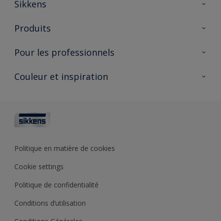
Sikkens
À propos de Sikkens
Produits
AkzoNobel 🔗
Produits pour l’intérieur
Pour les professionnels
Durabilité
Produits pour l’extérieur
Questions fréquentes
Partenaires Sikkens 🔗
Couleur et inspiration
Trouver un point de vente
Contact
Conseils & services
Fiches techniques
Couleurs
Sikkens academy
Testeurs de couleur
Architectes
Collections de couleurs
Polyfilla Pro 🔗
Couleur de l’année
Politique en matière de cookies
Outils de couleur
Cookie settings
Base de connaissances
Politique de confidentialité
Conditions d’utilisation