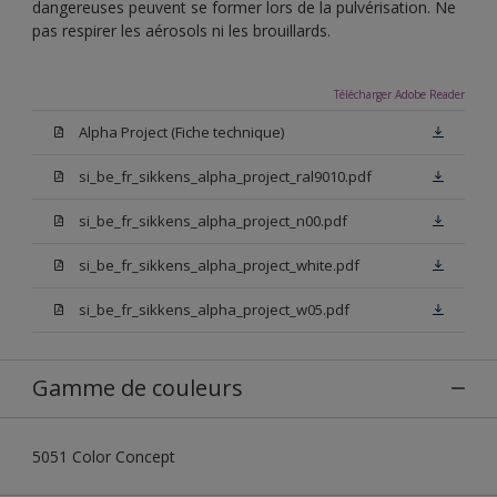
dangereuses peuvent se former lors de la pulvérisation. Ne
pas respirer les aérosols ni les brouillards.
Télécharger Adobe Reader
Alpha Project (Fiche technique)
si_be_fr_sikkens_alpha_project_ral9010.pdf
si_be_fr_sikkens_alpha_project_n00.pdf
si_be_fr_sikkens_alpha_project_white.pdf
si_be_fr_sikkens_alpha_project_w05.pdf
Gamme de couleurs
5051 Color Concept