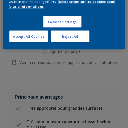
assist in our marketing efforts.
Déclaration sur les cookies pour
plus d'informations
Add to Shopping list
Cookies Settings
Trouver un magasin
Accept All Cookies
Reject All
Ajouter au projet
Voir la couleur dans votre application de visualisation
Principaux avantages
Très approprié pour grandes surfaces
Très bon pouvoir couvrant : classe 1 selon
DIN 13300