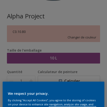
Alpha Project
C0.10.80
Changer de couleur
Taille de l’emballage
10 L
Quantité
Calculateur de peinture
Calculer
We respect your privacy.
Ce produit n'est pas destiné à la vente en ligne et ne
By clicking “Accept All Cookies”, you agree to the storing of cookies
peut être acheté que dans des magasins sélectionnés.
on your device to enhance site navigation, analyze site usage, and