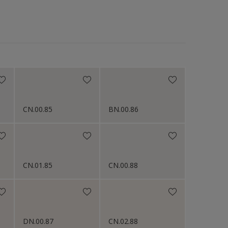
Mat
Mat - velouté
Mat velouté
N/A
Satin
Satiné
Satiné élevé
CN.00.85
BN.00.86
Semi brillant
très mat
Velours
CN.01.85
CN.00.88
DN.00.87
CN.02.88