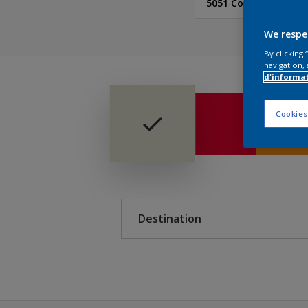
5051 Color Concept
We respe
Sikkens
By clicking
5051 Color Concept
navigation, 
d'informa
Cookies
Destination
Extérieur
Intérieur