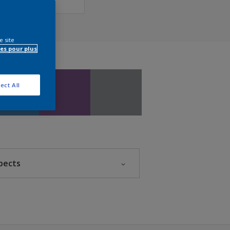
e site
es pour plus
ect All
pects
Brillant
Léger satin