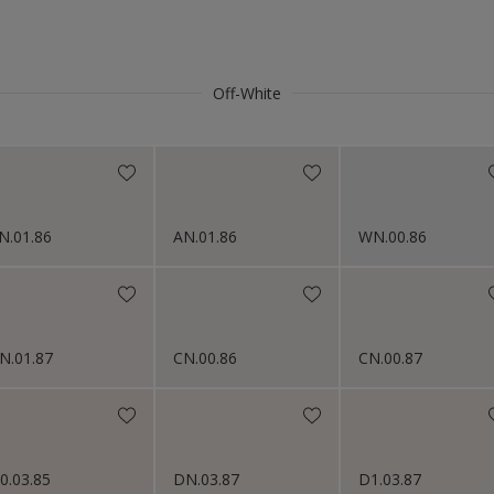
Bluestone
Bois et similaires
Briques
Off-White
Béton
Châssis
Ciment & cimentage
Cuivre
N.01.86
AN.01.86
WN.00.86
Door frames
Façade
Fenêtres, châssis
N.01.87
CN.00.86
CN.00.87
Fer
Fibre de verre
Former paintings- adherent
0.03.85
DN.03.87
D1.03.87
MDF