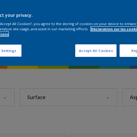
ct your privacy.
 “Accept All Cookies”, you agree to the storing of cookies on your device to enhanc
analyze site usage, and assist in our marketing efforts.
Déclaration sur les cooki
tions
 Settings
Accept All Cookies
Rej
Surface
As
Acier galvanisé
Aluminium