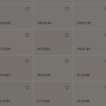
Menuiserie
Metal Doors or Frames
N.02.85
DN.00.84
DN.01.89
Murs
Métaux
Métaux ferreux (fer, acier, ...)
Métaux non ferreux (alu, cuivre, zinc,
7.03.85
E0.03.84
EN.01.85
...)
Papier peint & vinyle
Pierreux
7.04.87
EN.02.86
E5.03.86
Plafonds
Plafonnage
Plaques de plâtre, Gyproc
Plaster
2.03.84
E7.03.86
E0.03.86