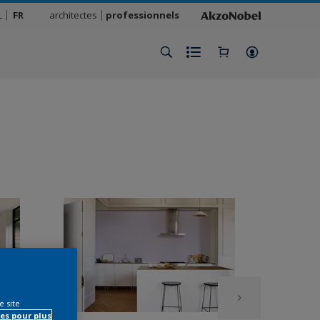
L
FR
architectes
professionnels
e site
es pour plus