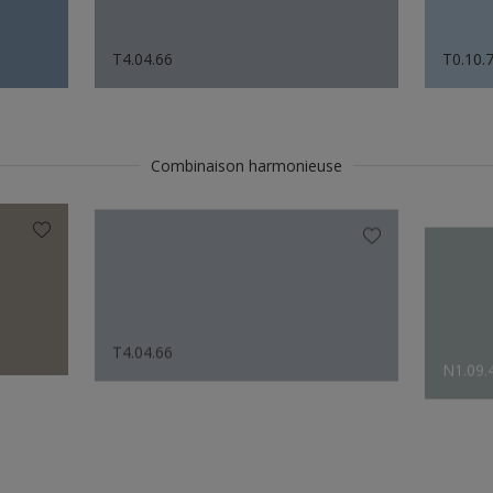
T4.04.66
T0.10.
Combinaison harmonieuse
T4.04.66
N1.09.
Le choix des créateurs