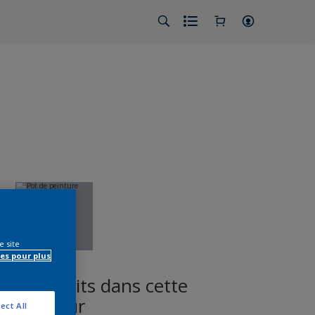
e site
es pour plus
es produits dans cette
couleur
ect All