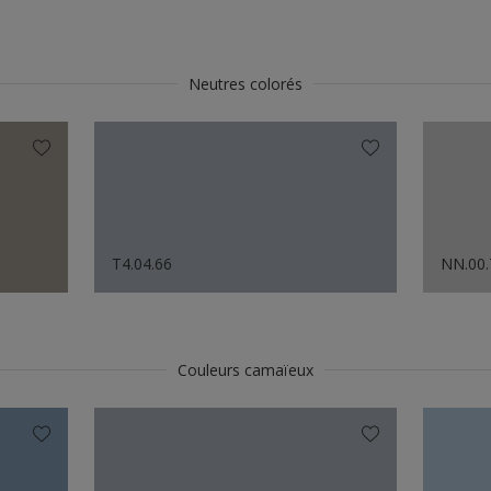
Neutres colorés
T4.04.66
NN.00.
Couleurs camaïeux