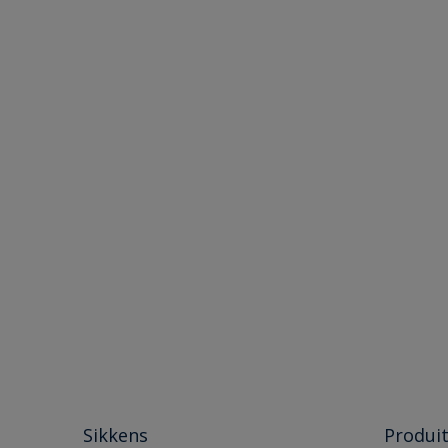
F1.34.58
Sikkens
Produi