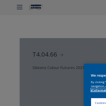
T4.04.66
Sikkens Colour Futures 2021
We respe
By clicking
navigation, 
d'informa
Cookies