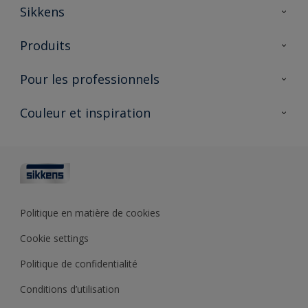
Sikkens
À propos de Sikkens
Produits
AkzoNobel 🔗
Produits pour l’intérieur
Pour les professionnels
Durabilité
Produits pour l’extérieur
Questions fréquentes
Partenaires Sikkens 🔗
Couleur et inspiration
Trouver un point de vente
Contact
Conseils & services
Fiches techniques
Couleurs
Sikkens academy
Testeurs de couleur
Architectes
Collections de couleurs
Polyfilla Pro 🔗
Couleur de l’année
Politique en matière de cookies
Outils de couleur
Cookie settings
Base de connaissances
Politique de confidentialité
Conditions d’utilisation