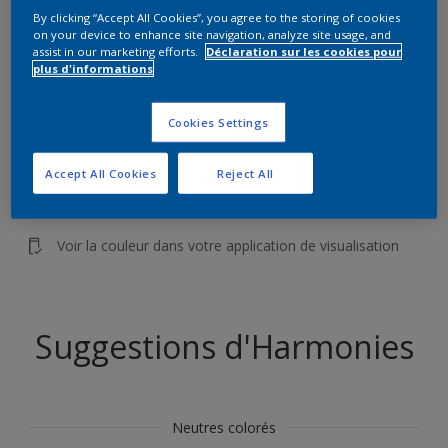
Trouver des produits dans cette couleur
By clicking “Accept All Cookies”, you agree to the storing of cookies
on your device to enhance site navigation, analyze site usage, and
assist in our marketing efforts.
Déclaration sur les cookies pour
plus d'informations
Allons-y
Cookies Settings
Accept All Cookies
Reject All
Visualisez cette couleur dans
votre maison
Voir la couleur dans votre application de visualisation
Suggestions d'Harmonies
Neutres colorés