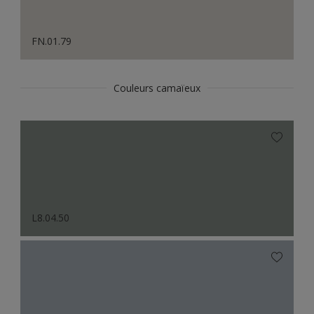
FN.01.79
Couleurs camaïeux
L8.04.50