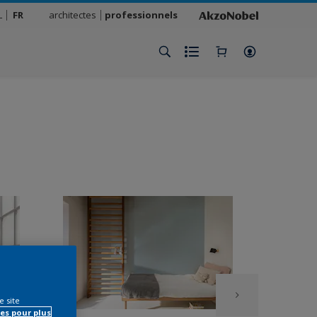
L
FR
architectes
professionnels
e site
es pour plus