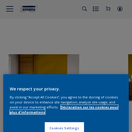
We respect your privacy.
By clicking “Accept All Cookies”, you agree to the storing of cookies
on your device to enhance site navigation, analyze site usage, and
assist in our marketing efforts.
Déclaration sur les cookies pour
plus d'informations
Cookies Settings