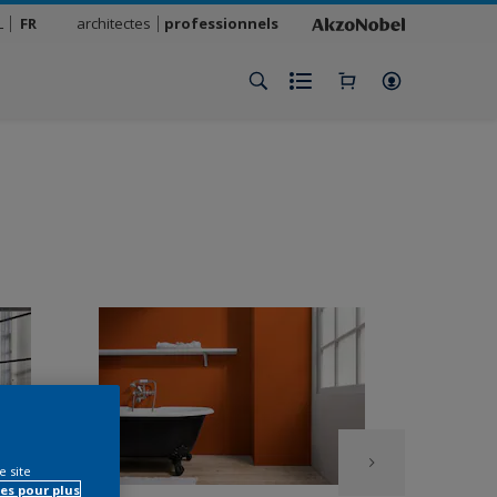
L
FR
architectes
professionnels
e site
es pour plus