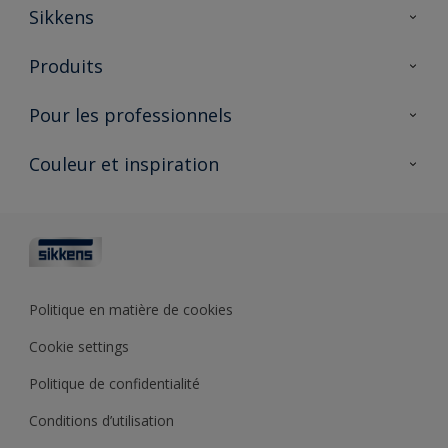
Sikkens
À propos de Sikkens
Produits
AkzoNobel 🔗
Produits pour l’intérieur
Pour les professionnels
Durabilité
Produits pour l’extérieur
Questions fréquentes
Partenaires Sikkens 🔗
Couleur et inspiration
Trouver un point de vente
Contact
Conseils & services
Fiches techniques
Couleurs
Sikkens academy
Testeurs de couleur
Architectes
Collections de couleurs
Polyfilla Pro 🔗
Couleur de l’année
Politique en matière de cookies
Outils de couleur
Cookie settings
Base de connaissances
Politique de confidentialité
Conditions d’utilisation