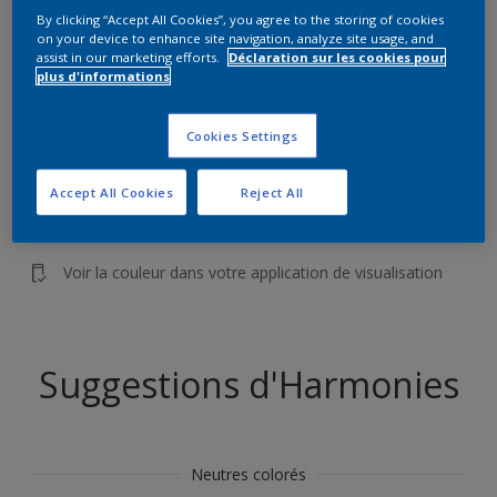
Trouver des produits dans cette couleur
By clicking “Accept All Cookies”, you agree to the storing of cookies
on your device to enhance site navigation, analyze site usage, and
assist in our marketing efforts.
Déclaration sur les cookies pour
plus d'informations
Allons-y
Cookies Settings
Accept All Cookies
Reject All
Visualisez cette couleur dans
votre maison
Voir la couleur dans votre application de visualisation
Suggestions d'Harmonies
Neutres colorés