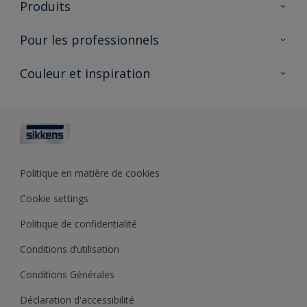
Produits
AkzoNobel 🔗
Produits pour l’intérieur
Pour les professionnels
Durabilité
Produits pour l’extérieur
Questions fréquentes
Partenaires Sikkens 🔗
Couleur et inspiration
Trouver un point de vente
Contact
Conseils & services
Fiches techniques
Couleurs
Sikkens academy
Testeurs de couleur
Architectes
Collections de couleurs
Polyfilla Pro 🔗
Couleur de l’année
Politique en matière de cookies
Outils de couleur
Cookie settings
Base de connaissances
Politique de confidentialité
Conditions d’utilisation
Conditions Générales
Déclaration d'accessibilité