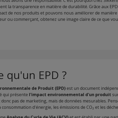
, nous avons une responsabilité. C'est pourquoi chez Sikke
ent la transparence en matière de durabilité. Grâce aux EP
mpact de nos produits et pouvons nous améliorer de manière 
teur ou commerçant, obtenez une image claire de ce que vou
e qu'un EPD ?
ironnementale de Produit (EPD)
est un document indépend
dé qui présente
l'impact environnemental d'un produit
sur
agit donc pas de marketing, mais de données mesurables. Pensez
a consommation d'énergie, les émissions de CO₂ et les déche
 une
Analyse du Cycle de Vie (ACV)
et est établi par une par