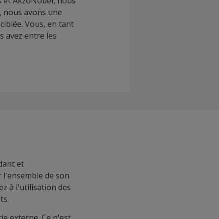
ns et AkzoNobel, nous
D, nous avons une
ciblée. Vous, en tant
s avez entre les
ant et
 l'ensemble de son
 à l'utilisation des
ts.
tie externe. Ce n'est