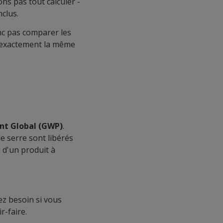
ns pas tout calculer -
nclus.
nc pas comparer les
n exactement la même
nt Global (GWP)
.
e serre sont libérés
n d'un produit à
ez besoin si vous
r-faire.