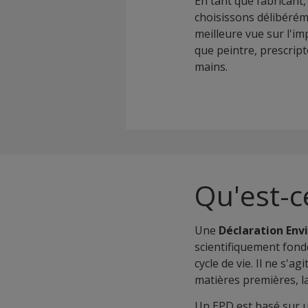
En tant que fabricant
choisissons délibérém
meilleure vue sur l'i
que peintre, prescrip
mains.
Qu'est-c
Une
Déclaration Env
scientifiquement fon
cycle de vie. Il ne s'
matières premières, l
Un EPD est basé sur