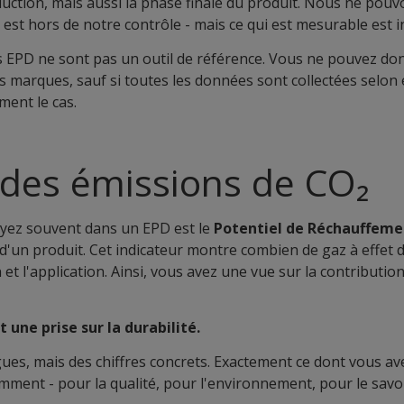
uction, mais aussi la phase finale du produit. Nous ne pouvo
e est hors de notre contrôle - mais ce qui est mesurable est i
es EPD ne sont pas un outil de référence. Vous ne pouvez do
es marques, sauf si toutes les données sont collectées selo
ment le cas.
des émissions de CO₂
yez souvent dans un EPD est le
Potentiel de Réchauffeme
d'un produit. Cet indicateur montre combien de gaz à effet d
et l'application. Ainsi, vous avez une vue sur la contributio
 une prise sur la durabilité.
es, mais des chiffres concrets. Exactement ce dont vous av
mment - pour la qualité, pour l'environnement, pour le savoi