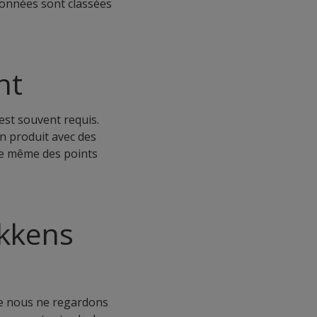
 données sont classées
nt
est souvent requis.
n produit avec des
rte même des points
ikkens
ue nous ne regardons