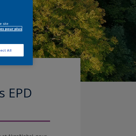
e site
es pour plus
ect All
es EPD