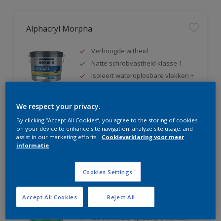
Alphacryl Morpha
Verhoogde witheid
Natte schrobvastheid klasse 1
Isoleert wateroplosbare vlekken +
blokkeert weekmakers
We respect your privacy.
By clicking “Accept All Cookies”, you agree to the storing of cookies
Compare
on your device to enhance site navigation, analyze site usage, and
assist in our marketing efforts.
Cookieverklaring voor meer
informatie
Alphacryl Perlino
Cookies Settings
Natte schrobvastheid klasse 1 +
Accept All Cookies
Reject All
glanst niet op
Isoleert wateroplosbare vlekken +